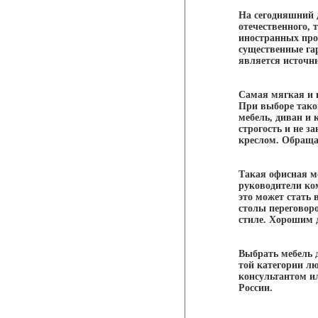
На сегодняшний 
отечественного,
иностранных про
существенные га
является источн
Самая мягкая и 
При выборе тако
мебель, диван и 
строгость и не 
креслом. Обраща
Такая офисная м
руководители ко
это может стать 
столы переговор
стиле. Хорошим 
Выбрать мебель д
той категории лю
консультантом и
России.