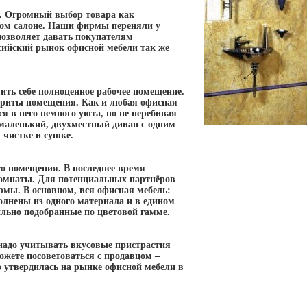
о. Огромный выбор товара как
ьном салоне. Наши фирмы переняли у
позволяет давать покупателям
сийский рынок офисной мебели так же
ить себе полноценное рабочее помещение.
бариты помещения. Как и любая офисная
я в него немного уюта, но не перебивая
 маленький, двухместный диван с одним
 чистке и сушке.
го помещения. В последнее время
комнаты. Для потенциальных партнёров
рмы. В основном, вся офисная мебель:
олнены из одного материала и в едином
льно подобранные по цветовой гамме.
т надо учитывать вкусовые пристрастия
можете посоветоваться с продавцом –
 утвердилась на рынке офисной мебели в