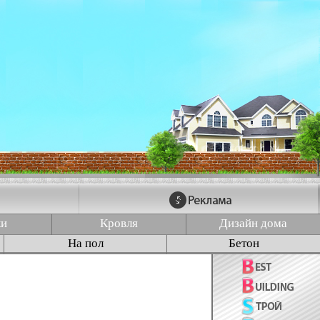
ки
Кровля
Дизайн дома
На пол
Бетон