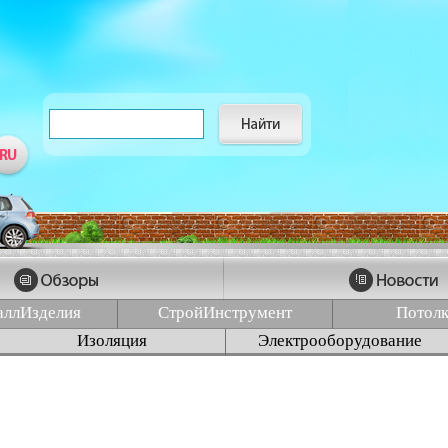
аллИзделия
СтройИнструмент
Потол
Изоляция
Электрооборудование