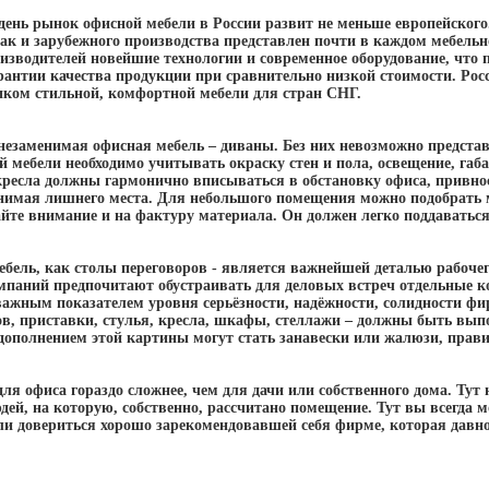
день рынок офисной мебели в России развит не меньше европейског
 так и зарубежного производства представлен почти в каждом мебел
изводителей новейшие технологии и современное оборудование, что 
рантии качества продукции при сравнительно низкой стоимости. Рос
иком стильной, комфортной мебели для стран СНГ.
незаменимая офисная мебель – диваны. Без них невозможно представ
й мебели необходимо учитывать окраску стен и пола, освещение, га
кресла должны гармонично вписываться в обстановку офиса, привнос
занимая лишнего места. Для небольшого помещения можно подобрать
йте внимание и на фактуру материала. Он должен легко поддаваться
ебель, как столы переговоров - является важнейшей деталью рабоче
мпаний предпочитают обустраивать для деловых встреч отдельные 
важным показателем уровня серьёзности, надёжности, солидности фи
ов, приставки, стулья, кресла, шкафы, стеллажи – должны быть вып
дополнением этой картины могут стать занавески или жалюзи, прави
ля офиса гораздо сложнее, чем для дачи или собственного дома. Ту
дей, на которую, собственно, рассчитано помещение. Тут вы всегда 
ли довериться хорошо зарекомендовавшей себя фирме, которая давно