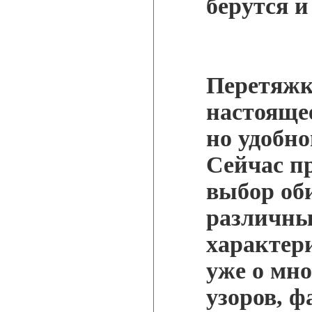
берутся и
Перетяжк
настоящее
но удобно
Сейчас п
выбор об
различн
характери
уже о мно
узоров, 