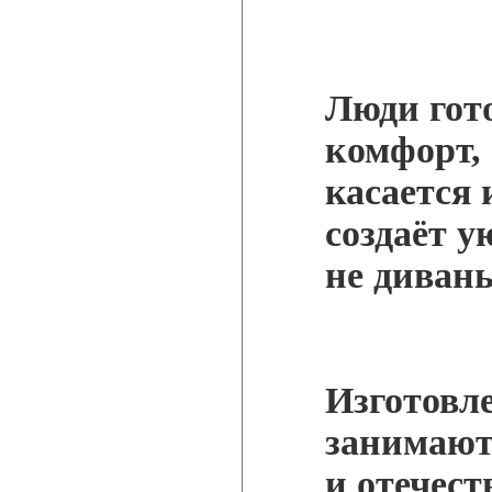
Люди гот
комфорт, 
касается
создаёт у
не диван
Изготовл
занимают
и отечес