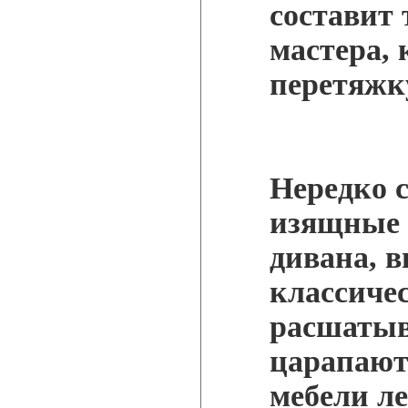
составит
мастера, 
перетяжк
Нередко с
изящные 
дивана, 
классичес
расшатыв
царапают
мебели л