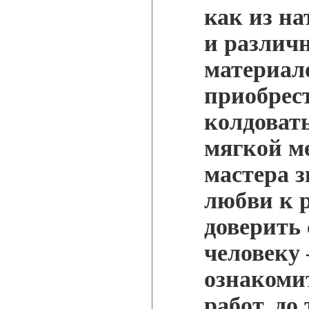
как из на
и различ
материало
приобрес
колдовать
мягкой ме
мастера з
любви к 
доверить
человеку 
ознакоми
работ, до