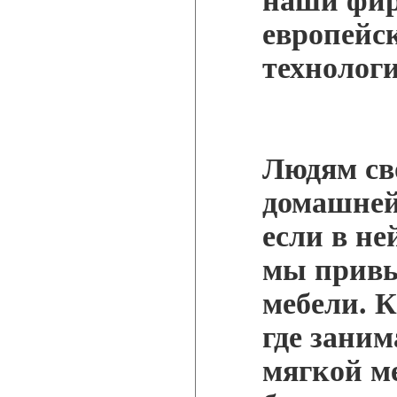
наши фир
европейс
технолог
Людям св
домашней 
если в не
мы привы
мебели. К
где зани
мягкой ме