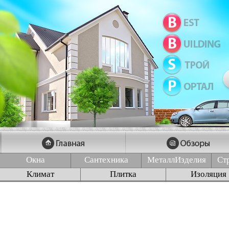
Окна
Сантехника
МеталлИзделия
Ст
Климат
Плитка
Изоляция