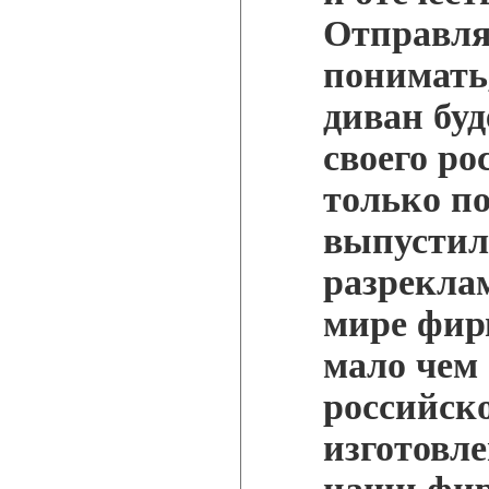
Отправля
понимать
диван буд
своего ро
только по
выпустил
разрекла
мире фирм
мало чем 
российско
изготовл