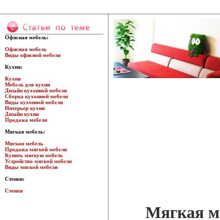
Офисная мебель:
Офисная мебель
Виды офисной мебели
Кухня:
Кухни
Мебель для кухни
Дизайн кухонной мебели
Сборка кухонной мебели
Виды кухонной мебели
Интерьер кухни
Дизайн кухни
Продажа мебели
Мягкая мебель:
Мягкая мебель
Продажа мягкой мебели
Купить мягкую мебель
Устройство мягкой мебели
Виды мягкой мебели
Стенки:
Стенки
Мягкая м