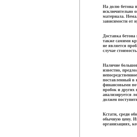
На долю бетона 
исключительно о
материала. Нема
зависимости от н
Доставка бетона
также самими кр
не является проб
случае стоимость
Наличие большог
известно, предло
непосредственное
поставленный в 
финансовыми поте
пробок и других
анализируется л
должен поступить
Кстати, среди об
обычную цену. И
организациях, ко