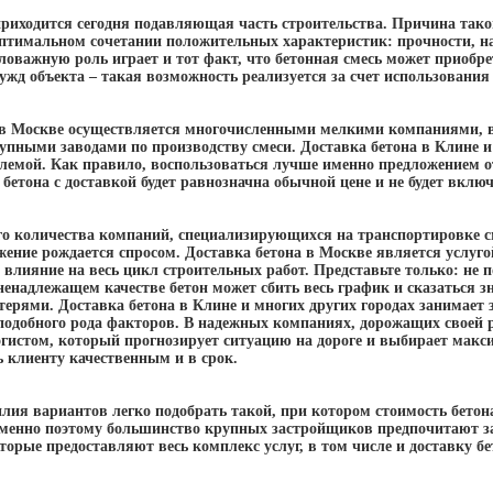
приходится сегодня подавляющая часть строительства. Причина тако
птимальном сочетании положительных характеристик: прочности, на
ловажную роль играет и тот факт, что бетонная смесь может приобр
ужд объекта – такая возможность реализуется за счет использования 
 в Москве осуществляется многочисленными мелкими компаниями, 
упными заводами по производству смеси. Доставка бетона в Клине и
лемой. Как правило, воспользоваться лучше именно предложением от
 бетона с доставкой будет равнозначна обычной цене и не будет вклю
о количества компаний, специализирующихся на транспортировке см
жение рождается спросом. Доставка бетона в Москве является услуго
 влияние на весь цикл строительных работ. Представьте только: не
ненадлежащем качестве бетон может сбить весь график и сказаться
рями. Доставка бетона в Клине и многих других городах занимает з
 подобного рода факторов. В надежных компаниях, дорожащих своей 
огистом, который прогнозирует ситуацию на дороге и выбирает макс
 клиенту качественным и в срок.
илия вариантов легко подобрать такой, при котором стоимость бетона
менно поэтому большинство крупных застройщиков предпочитают за
торые предоставляют весь комплекс услуг, в том числе и доставку бе