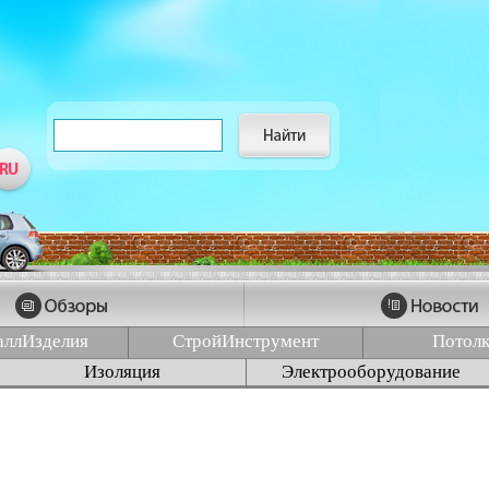
аллИзделия
СтройИнструмент
Потол
Изоляция
Электрооборудование