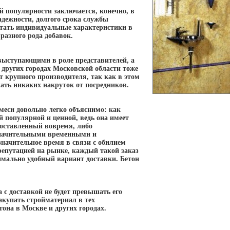
й популярности заключается, конечно, в
дежности, долгого срока службы
етать индивидуальные характеристики в
разного рода добавок.
выступающими в роле представителей, а
 других городах Московской области тоже
 крупного производителя, так как в этом
чать никаких накруток от посредников.
еси довольно легко объяснимо: как
й популярной и ценной, ведь она имеет
 поставленный вовремя, либо
 значительными временными и
начительное время в связи с обилием
репутацией на рынке, каждый такой заказ
имально удобный вариант доставки. Бетон
 с доставкой не будет превышать его
купать стройматериал в тех
тона в Москве и других городах.