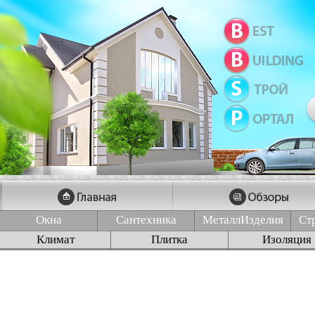
Окна
Сантехника
МеталлИзделия
Ст
Климат
Плитка
Изоляция