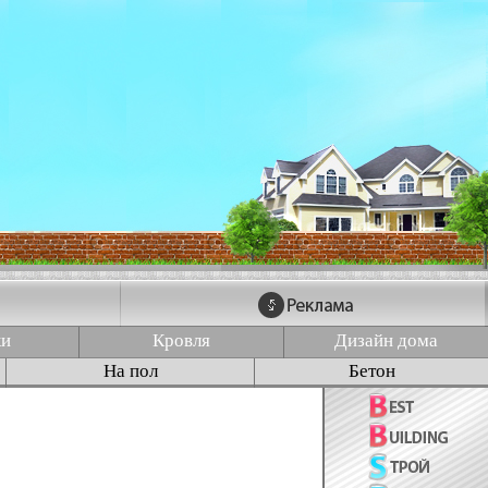
ки
Кровля
Дизайн дома
На пол
Бетон