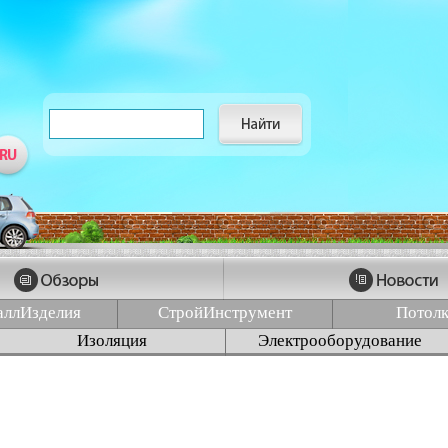
аллИзделия
СтройИнструмент
Потол
Изоляция
Электрооборудование