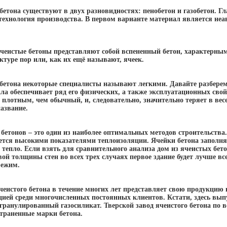
бетона существуют в двух разновидностях: пенобетон и газобетон. 
технология производства. В первом варианте материал является неа
ячеистые бетоны представляют собой вспененный бетон, характерны
уктуре пор или, как их ещё называют, ячеек.
 бетона некоторые специалисты называют легкими. Давайте разберем
ла обеспечивает ряд его физических, а также эксплуатационных свой
 плотным, чем обычный, и, следовательно, значительно теряет в вес
азвание.
бетонов – это один из наиболее оптимальных методов строительства.
ется высокими показателями теплоизоляции. Ячейки бетона заполняю
 тепло. Если взять для сравнительного анализа дом из ячеистых бето
ой толщины стен во всех трех случаях первое здание будет лучше в
режим.
чеистого бетона в течение многих лет представляет свою продукцию 
цией среди многочисленных постоянных клиентов. Кстати, здесь вып
 гранулированный газосиликат. Тверской завод ячеистого бетона по 
страненные марки бетона.