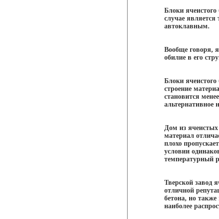
Блоки ячеистого 
случае является 
автоклавным.
Вообще говоря, 
обилие в его стр
Блоки ячеистого
строение материа
становится менее
альтернативное н
Дом из ячеистых 
материал отлича
плохо пропускает
условии одинаков
температурный 
Тверской завод я
отличной репута
бетона, но также
наиболее распро