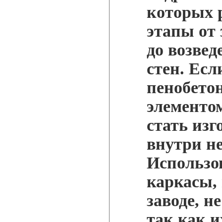
которых 
этапы от
до возвед
стен. Есл
пенобетон
элементо
стать из
внутри н
Использо
каркасы,
заводе, н
так как и