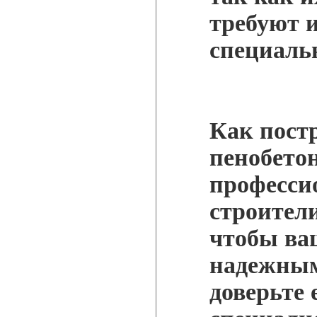
требуют 
специаль
Как пост
пенобетон
професси
строители
чтобы ва
надежным
доверьте 