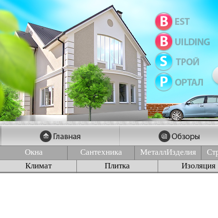
Окна
Сантехника
МеталлИзделия
Ст
Климат
Плитка
Изоляция