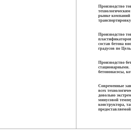
Производство то
технологическим
рынке компаний 
транспортировку 
Производство тов
пластификаторов
состав бетона в
градусов по Цель
Производство бе
стационарными. 
бетононасосы, к
Современные зав
всех технологиче
довольно экстрем
минусовой темпер
конструктора, т
предоставляемой