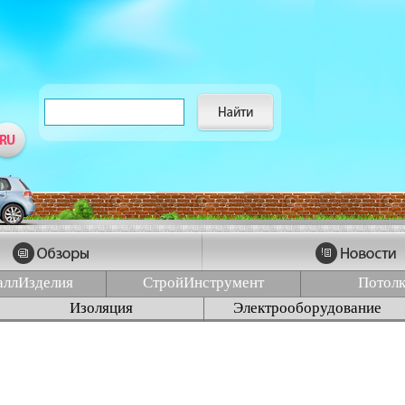
аллИзделия
СтройИнструмент
Потол
Изоляция
Электрооборудование