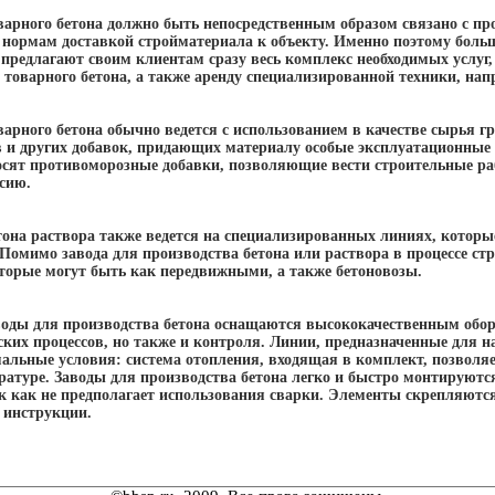
варного бетона должно быть непосредственным образом связано с п
 нормам доставкой стройматериала к объекту. Именно поэтому боль
предлагают своим клиентам сразу весь комплекс необходимых услуг
товарного бетона, а также аренду специализированной техники, нап
арного бетона обычно ведется с использованием в качестве сырья г
 и других добавок, придающих материалу особые эксплуатационные 
носят противоморозные добавки, позволяющие вести строительные ра
сию.
тона раствора также ведется на специализированных линиях, котор
Помимо завода для производства бетона или раствора в процессе ст
оторые могут быть как передвижными, а также бетоновозы.
оды для производства бетона оснащаются высококачественным обор
ских процессов, но также и контроля. Линии, предназначенные для 
альные условия: система отопления, входящая в комплект, позволяе
атуре. Заводы для производства бетона легко и быстро монтируются
ак как не предполагает использования сварки. Элементы скрепляютс
 инструкции.