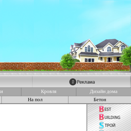
ки
Кровля
Дизайн дома
На пол
Бетон