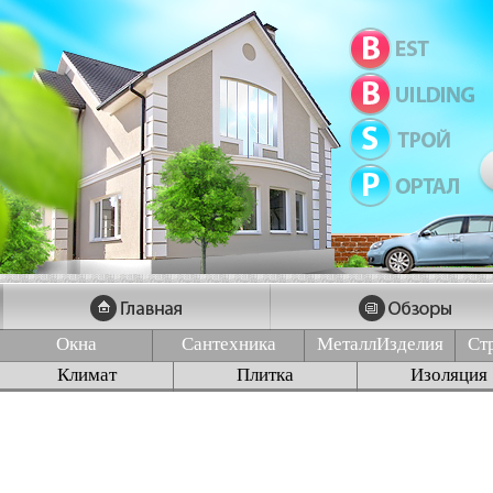
Окна
Сантехника
МеталлИзделия
Ст
Климат
Плитка
Изоляция