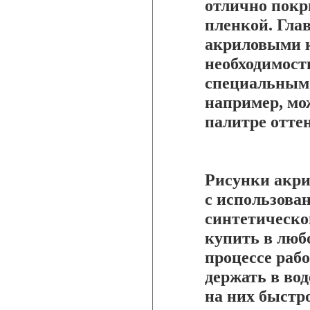
отлично пок
пленкой. Гла
акриловыми к
необходимости
специальным 
например, мо
палитре отте
Рисунки акр
с использова
синтетическо
купить в люб
процессе раб
держать в вод
на них быстро