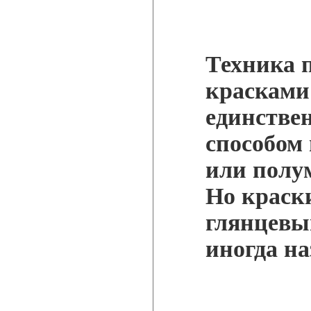
Техника 
красками
единстве
способом
или полу
Но краск
глянцевым
иногда н