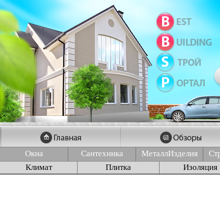
Окна
Сантехника
МеталлИзделия
Ст
Климат
Плитка
Изоляция