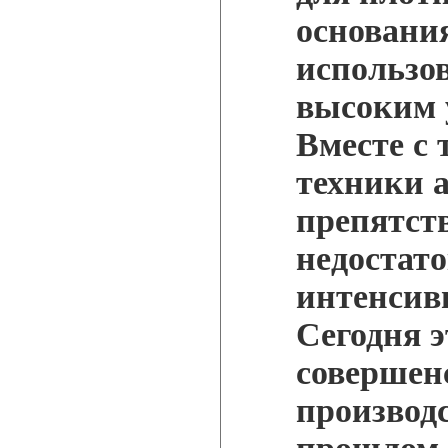
основани
использо
высоким 
Вместе с
техники 
препятст
недостат
интенсив
Сегодня э
совершен
производс