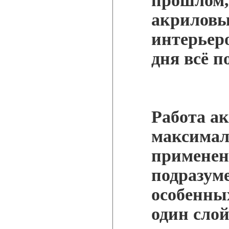
прошлом,
акриловы
интерьеро
дня всё п
Работа а
максимал
применен
подразуме
особенны
один сло