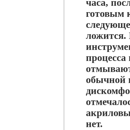
часа, пос
готовым 
следующег
ложится. 
инструме
процесса
отмывают
обычной 
дискомфо
отмечало
акриловы
нет.