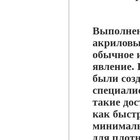
Выполнен
акриловы
обычное 
явление.
были соз
специали
такие до
как быст
минималь
для плот