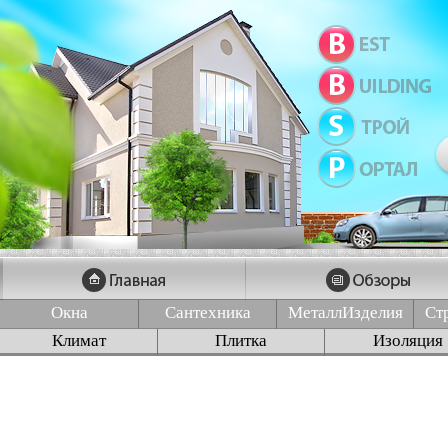
Окна
Сантехника
МеталлИзделия
Ст
Климат
Плитка
Изоляция