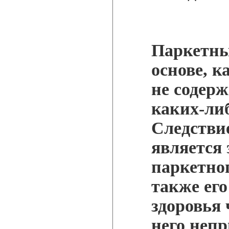
Паркетны
основе, к
не содерж
каких-ли
Следстви
является
паркетног
также его
здоровья 
него непр