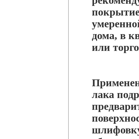
рекоменд
покрытие
умеренной
дома, в к
или торго
Применен
лака под
предвари
поверхнос
шлифовку