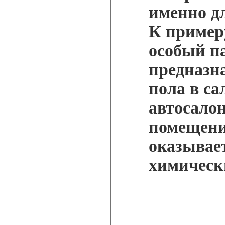
именно д
К пример
особый п
предназн
пола в са
автосало
помещении
оказывае
химическ