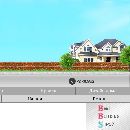
ки
Кровля
Дизайн дома
На пол
Бетон