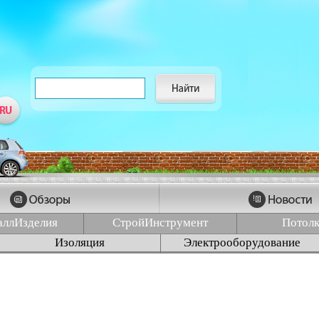
аллИзделия
СтройИнструмент
Потол
Изоляция
Электрооборудование