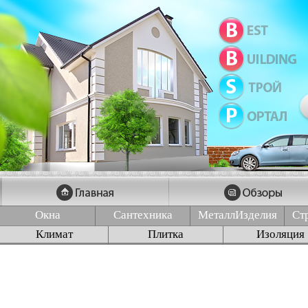
Окна
Сантехника
МеталлИзделия
Ст
Климат
Плитка
Изоляция