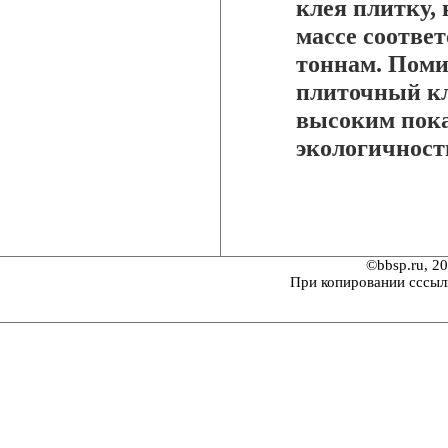
клея плитку, 
массе соотве
тоннам. Поми
плиточный кл
высоким пока
экологичност
©bbsp.ru, 2
При копировании сссыл