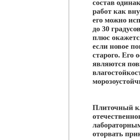
состав одина
работ как вну
его можно исп
до 30 градус
плюс окажетс
если новое п
старого. Его
являются по
влагостойкос
морозоустойч
Плиточный кл
отечественно
лабораторным
оторвать при