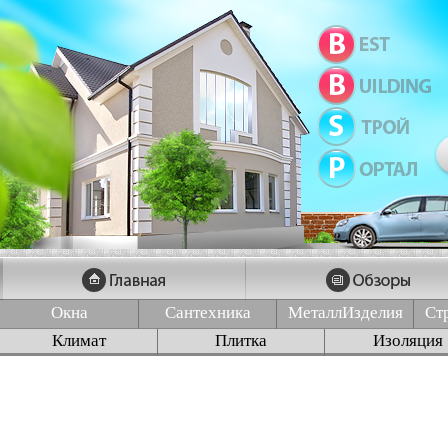
Окна
Сантехника
МеталлИзделия
Ст
Климат
Плитка
Изоляция