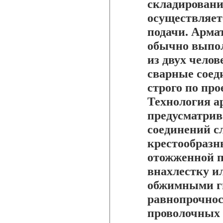
складировани
осуществляет
подачи. Арма
обычно выпо
из двух чело
сварные соед
строго по про
Технология а
предусматрив
соединений с
крестообразн
отожженной п
внахлестку и
обжимными ги
равнопрочнос
проволочных 