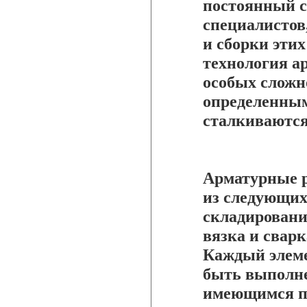
постоянный с
специалистов
и сборки эти
технология а
особых сложно
определенным
сталкиваются
Арматурные р
из следующих
складирование
вязка и свар
Каждый элеме
быть выполне
имеющимся пр