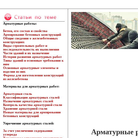
Арматурные работы:
Бетон, его состав и свойства
Армирование бетонных конструкций
Общие сведения о железобетонных
конструкциях
Виды строительных работ и
последовательность их выполнения
Части зданий и их назначение
История развития арматурных работ
Типы зданий и основные требования к
ним
Основные арматурные элементы и
изделия из них
Формы для изготовления конструкций
из железобетона
Материалы для арматурных работ:
Арматурная сталь
Классификация арматурных сталей
Назначение арматурных сталей
Контроль качества арматурной стали
Хранение арматурной стали
Новые материалы для армирования
бетонных конструкций
Упрочнение арматурных сталей:
Арматурные 
За счет увеличения содержания
углерода