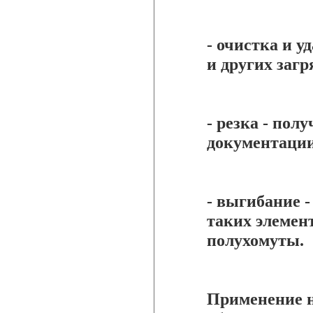
- очистка и 
и других загр
- резка - пол
документаци
- выгибание 
таких элемен
полухомуты.
Применение н