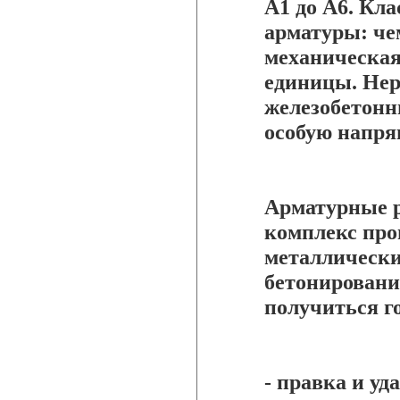
А1 до А6. Кла
арматуры: че
механическая
единицы. Нер
железобетон
особую напря
Арматурные р
комплекс про
металлически
бетонировани
получиться го
- правка и у