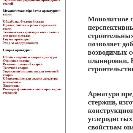
Термическое упрочнение арматурных
сталей
Механическая обработка арматурной
стали:
Монолитное 
Обработка бухтовой стали
Правка, чистка и резка стержневой
перспективн
стали
Техническая характеристика станков
строительных
для резки металла
Гнутье арматуры
позволяет до
Уход за оборудованием
Сварка арматуры:
возводимых с
Общие сведение о сварке арматуры
планировки. 
Стыковая сварка
Режимы стыковой сварки
строительств
Точечная сварка
Управление машинами для точечной
сварки
Оборудование для сварки арматуры
плавлением
Электроды
Размеры фланговых швов при сварке
Арматура пре
стержней
стержни, изг
конструкцио
углеродистых
свойствам она