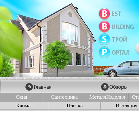
Окна
Сантехника
МеталлИзделия
Ст
Климат
Плитка
Изоляция