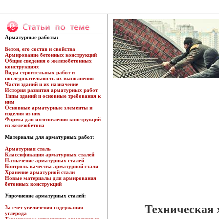
Арматурные работы:
Бетон, его состав и свойства
Армирование бетонных конструкций
Общие сведения о железобетонных
конструкциях
Виды строительных работ и
последовательность их выполнения
Части зданий и их назначение
История развития арматурных работ
Типы зданий и основные требования к
ним
Основные арматурные элементы и
изделия из них
Формы для изготовления конструкций
из железобетона
Материалы для арматурных работ:
Арматурная сталь
Классификация арматурных сталей
Назначение арматурных сталей
Контроль качества арматурной стали
Хранение арматурной стали
Новые материалы для армирования
бетонных конструкций
Упрочнение арматурных сталей:
Техническая 
За счет увеличения содержания
углерода