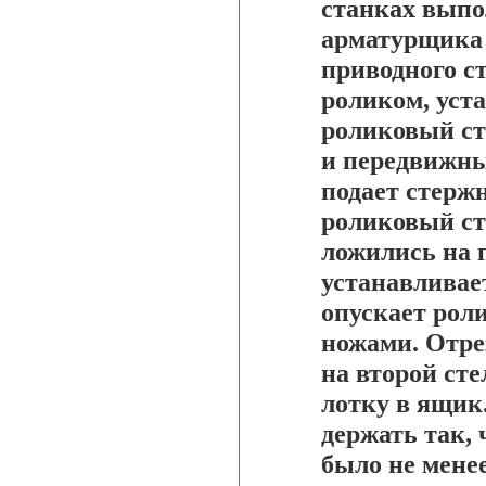
станках выпо
арматурщика 
приводного с
роликом, уст
роликовый ст
и передвижн
подает стержн
роликовый ст
ложились на 
устанавливае
опускает рол
ножами. Отр
на второй сте
лотку в ящик.
держать так, 
было не менее