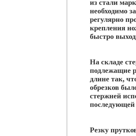
из стали мар
необходимо з
регулярно пр
крепления но
быстро выходя
На складе ст
подлежащие р
длине так, чт
обрезков был
стержней испо
последующей 
Резку прутко