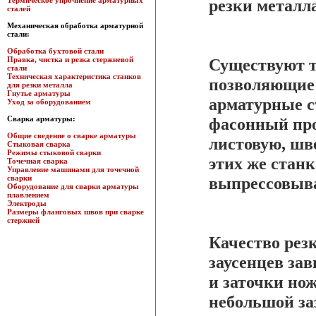
Термическое упрочнение арматурных
резки металла
сталей
Механическая обработка арматурной
стали:
Обработка бухтовой стали
Правка, чистка и резка стержневой
Существуют т
стали
Техническая характеристика станков
позволяющие 
для резки металла
Гнутье арматуры
арматурные с
Уход за оборудованием
Сварка арматуры:
фасонный про
Общие сведение о сварке арматуры
листовую, шв
Стыковая сварка
Режимы стыковой сварки
этих же стан
Точечная сварка
Управление машинами для точечной
сварки
выпрессовыва
Оборудование для сварки арматуры
плавлением
Электроды
Размеры фланговых швов при сварке
стержней
Качество резк
заусенцев за
и заточки но
небольшой за