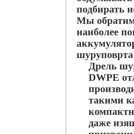
подбирать н
Мы обратим
наиболее п
аккумулято
шуруповрта 
Дрель шу
DWPE отл
производ
такими к
компактно
даже изя