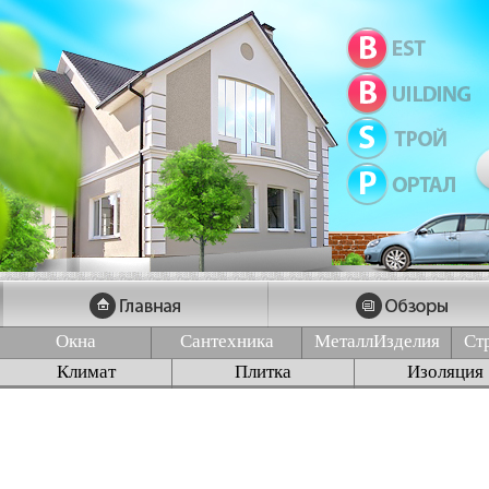
Окна
Сантехника
МеталлИзделия
Ст
Климат
Плитка
Изоляция