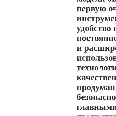
первую о
инструмен
удобство 
постоянн
и расшир
использо
технолог
качестве
продуман
безопасн
главными