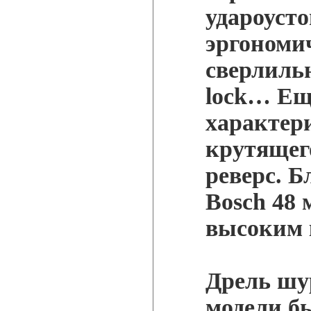
удароусто
эргономи
сверлильн
lock… Ещ
характери
крутящего
реверс. Б
Bosch 48 
высоким 
Дрель шур
модели бы