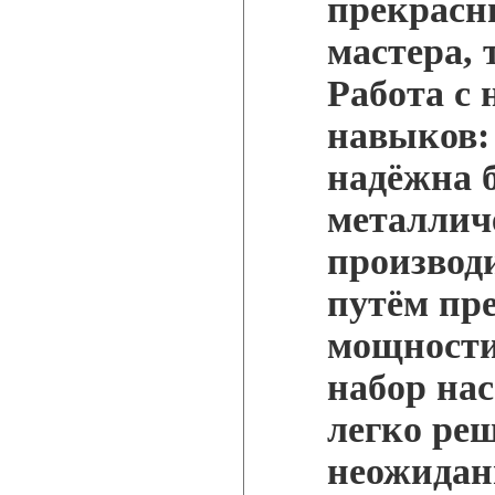
прекрасн
мастера, 
Работа с 
навыков:
надёжна 
металличе
производ
путём пр
мощности
набор нас
легко ре
неожидан