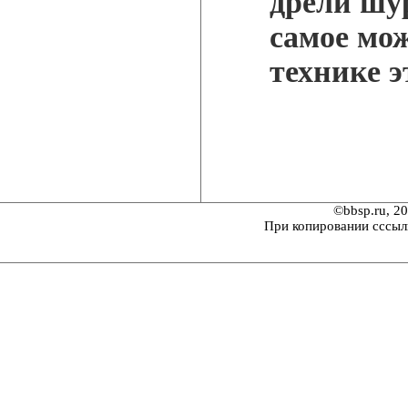
дрели шур
самое мож
технике 
©bbsp.ru, 2
При копировании сссыл