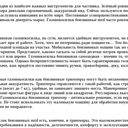
 один из наиболее важных инструментов для частника. Зелёный ровн
вора довольно гармоничный, аккуратный вид. Сейчас пользуются п
заслужила внимания во всём мире. Постоянные усовершенствования
ривыкли доверять марке. Газонокосилки бензиновые mtd часто рек
иновая газонокосилка, по сути, является удобным инструментом, но
ает при её работе. Хотя, чего не потерпишь ради мощности… Тем бол
ольшой площади на участке. Мобильность бензиновых машин так же 
риями. Представьте, каково таскать за собой десятки метров провод
куст или дерево. Газонокосилка бензиновая самоходная – именно то, 
зонами. Однако беспрепятственность может быть гарантирована толь
наче, вам придётся постоянно чинить ручки, травосборник, деку, колё
ые газонокосилки как бензиновые триммеры могут быть незаменимы
ьная аккуратность. Триммеры справляются с такой работой, как стр
е (весят до 7 кг.), удобные, не занимают лишнего места. Маневренно
азоне простые фигуры в виде линий или квадратов. Регулировка выс
. Газонокосилка бензиновая триммер – оптимальное решение, если п
н. Не стоит использовать эту маленькую машину для обработки вну
ея не понравится.
илок бензиновых mtd есть, конечно, и триммеры. Это высококачест
ребованиям к надёжности, долговечности, комфорту в эксплуатации