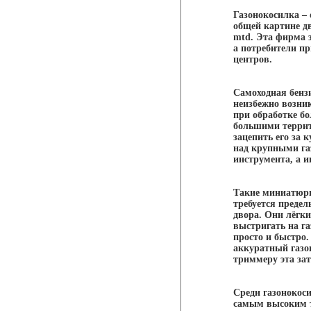
Газонокосилка –
общей картине д
mtd. Эта фирма 
а потребители п
центров.
Самоходная бенз
неизбежно возник
при обработке б
большими террито
зацепить его за 
над крупными га
инструмента, а и
Такие миниатюрн
требуется предел
двора. Они лёгки
выстригать на г
просто и быстро
аккуратный газо
триммеру эта зат
Среди газонокос
самым высоким т