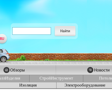
аллИзделия
СтройИнструмент
Потол
Изоляция
Электрооборудование