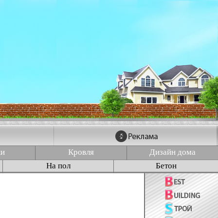
ки
Кровля
Дизайн дома
На пол
Бетон