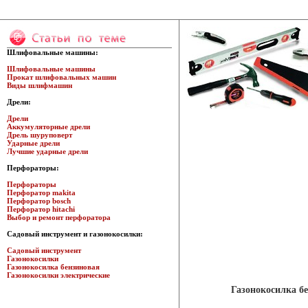
Шлифовальные машины:
Шлифовальные машины
Прокат шлифовальных машин
Виды шлифмашин
Дрели:
Дрели
Аккумуляторные дрели
Дрель шуруповерт
Ударные дрели
Лучшие ударные дрели
Перфораторы:
Перфораторы
Перфоратор makita
Перфоратор bosch
Перфоратор hitachi
Выбор и ремонт перфоратора
Садовый инструмент и газонокосилки:
Садовый инструмент
Газонокосилки
Газонокосилка бензиновая
Газонокосилки электрические
Газонокосилка б