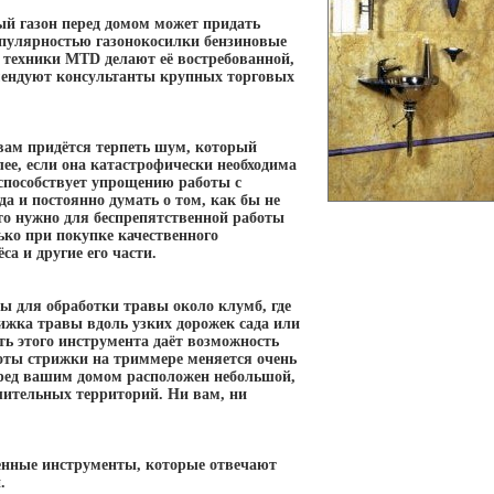
ый газон перед домом может придать
опулярностью газонокосилки бензиновые
 техники MTD делают её востребованной,
омендуют консультанты крупных торговых
 вам придётся терпеть шум, который
ее, если она катастрофически необходима
способствует упрощению работы с
а и постоянно думать о том, как бы не
что нужно для беспрепятственной работы
ко при покупке качественного
са и другие его части.
 для обработки травы около клумб, где
ижка травы вдоль узких дорожек сада или
сть этого инструмента даёт возможность
оты стрижки на триммере меняется очень
еред вашим домом расположен небольшой,
шительных территорий. Ни вам, ни
венные инструменты, которые отвечают
.