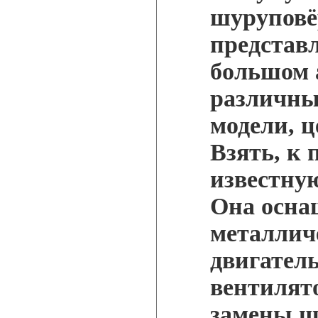
шуруповё
представл
большом 
различны
модели, 
Взять, к 
известн
Она осна
металлич
двигател
вентилят
замены щ