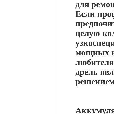
для ремон
Если про
предпочит
целую ко
узкоспец
мощных и
любителя
дрель яв
решением
Аккумуля