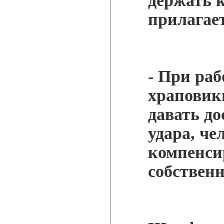
держать к
прилагае
- При раб
храповик
давать д
удара, че
компенси
собствен