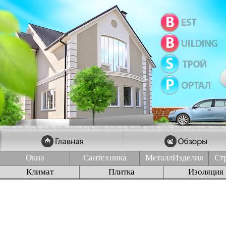
Окна
Сантехника
МеталлИзделия
Ст
Климат
Плитка
Изоляция