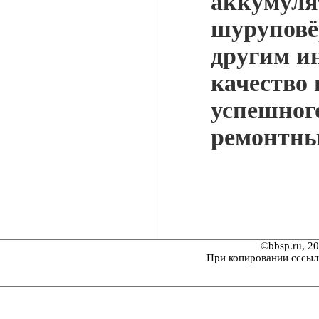
аккумуля
шуруповё
другим и
качество 
успешног
ремонтны
©bbsp.ru, 2
При копировании сссыл