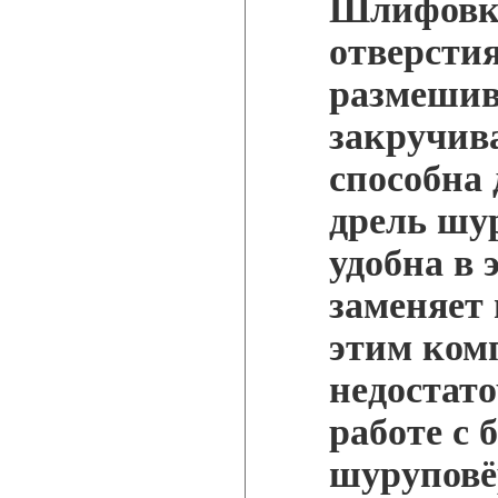
Шлифовка
отверстия
размешив
закручив
способна 
дрель шу
удобна в 
заменяет
этим ком
недостат
работе с 
шуруповё