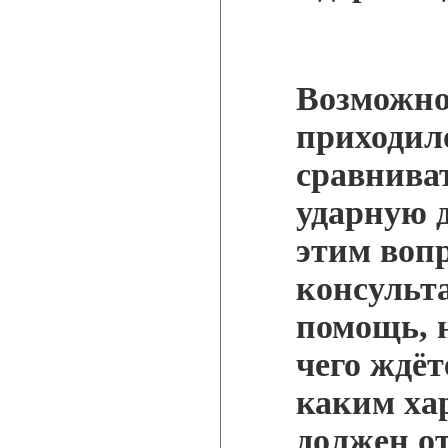
Возможно
приходил
сравнива
ударную д
этим вопр
консульт
помощь, 
чего ждёт
каким ха
должен о