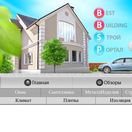
Окна
Сантехника
МеталлИзделия
Ст
Климат
Плитка
Изоляция