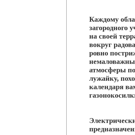
Каждому обла
загородного у
на своей терр
вокруг радов
ровно постри
немаловажны
атмосферы по
лужайку, пох
календаря ва
газонокосилк
Электрически
предназначен