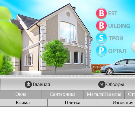
Окна
Сантехника
МеталлИзделия
Ст
Климат
Плитка
Изоляция