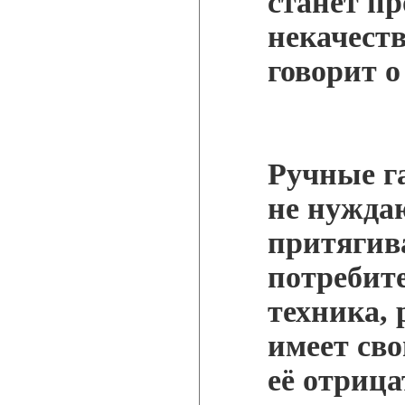
станет пр
некачест
говорит о
Ручные г
не нуждаю
притягив
потребит
техника, 
имеет св
её отриц