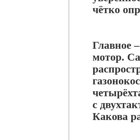
чётко оп
Главное –
мотор. С
распрост
газоноко
четырёхт
с двухта
Какова ра