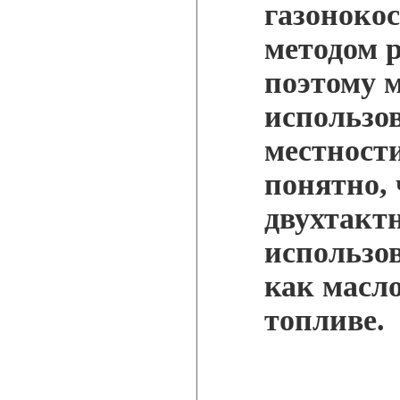
газоноко
методом 
поэтому 
использо
местност
понятно, 
двухтакт
использов
как масло
топливе.