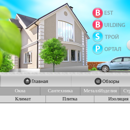
Окна
Сантехника
МеталлИзделия
Ст
Климат
Плитка
Изоляция