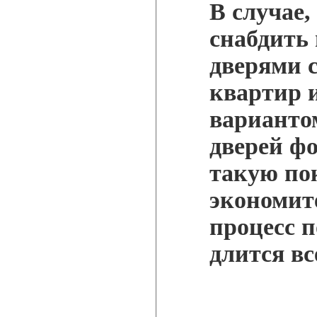
В случае,
снабдить
дверями 
квартир 
варианто
дверей ф
такую по
экономите
процесс п
длится вс