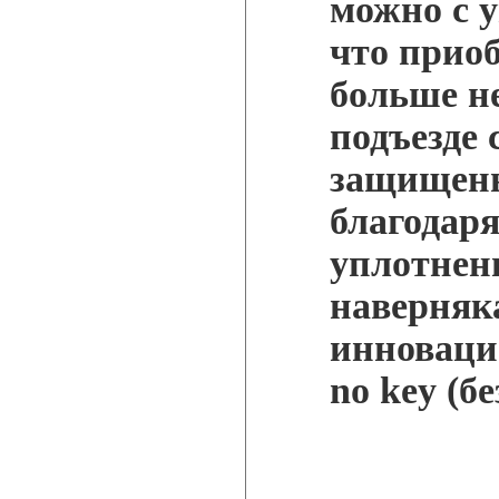
можно с у
что приоб
больше н
подъезде 
защищены
благодар
уплотнени
наверняк
инноваци
no key (б