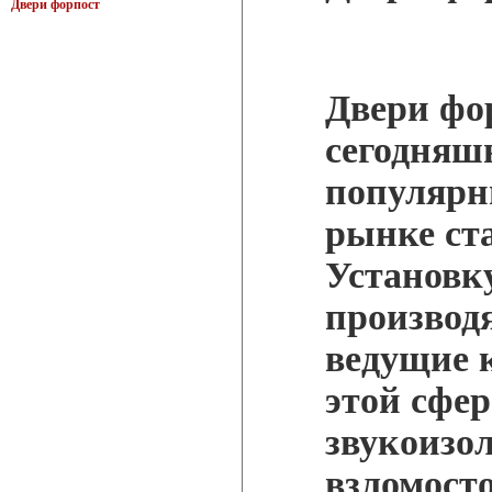
Двери форпост
Двери фо
сегодняш
популярн
рынке ст
Установк
производ
ведущие 
этой сфе
звукоизо
взломост