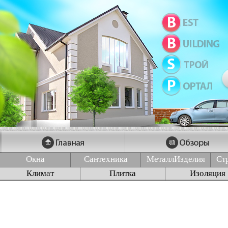
Окна
Сантехника
МеталлИзделия
Ст
Климат
Плитка
Изоляция