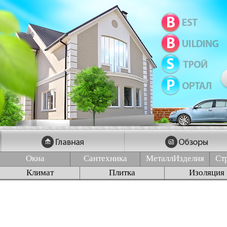
Окна
Сантехника
МеталлИзделия
Ст
Климат
Плитка
Изоляция