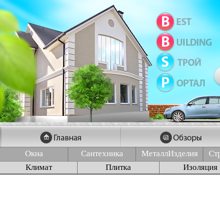
Окна
Сантехника
МеталлИзделия
Ст
Климат
Плитка
Изоляция