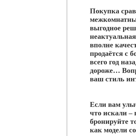
Покупка срав
межкомнатных
выгодное реш
неактуальная
вполне качес
продаётся с 
всего год наз
дороже… Вопро
ваш стиль ин
Если вам улы
что искали – 
бронируйте т
как модели с