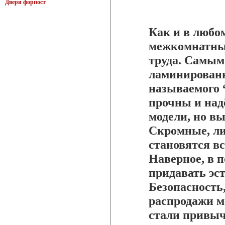
Двери форпост
Как и в любо
межкомнатные
труда. Самы
ламинированн
называемого 
прочны и на
модели, но вы
Скромные, ли
становятся в
Наверное, в 
придавать эс
Безопасность,
распродажи м
стали привы