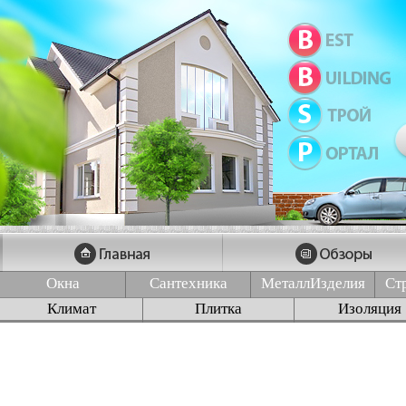
Окна
Сантехника
МеталлИзделия
Ст
Климат
Плитка
Изоляция