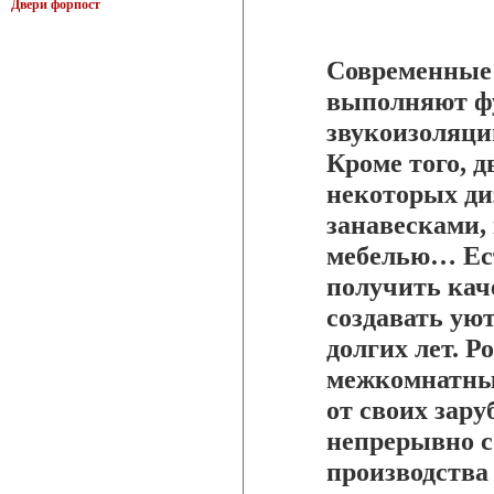
Двери форпост
Современные
выполняют ф
звукоизоляци
Кроме того, 
некоторых ди
занавесками,
мебелью… Ест
получить кач
создавать ую
долгих лет. 
межкомнатных
от своих зар
непрерывно с
производства