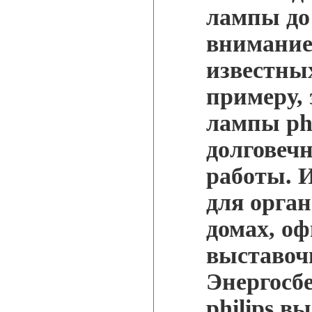
лампы до 
внимание
известны
примеру,
лампы phi
долговеч
работы. 
для орга
домах, оф
выставоч
Энергосб
philips 