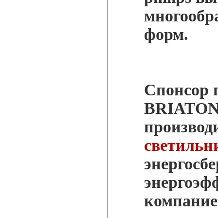
многообр
форм.
Спонсор 
BRIATON 
производ
светильн
энергосб
энергоэф
компани