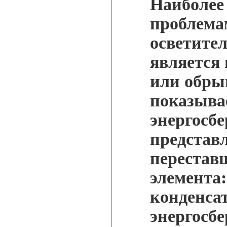
Наиболее
проблема
осветите
является
или обры
показыва
энергосб
представл
перестав
элемента:
конденса
энергосб