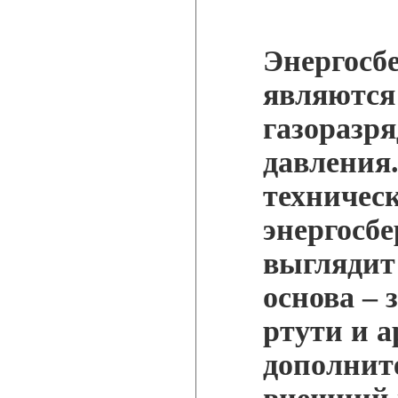
Энергосб
являются
газоразр
давления
техническ
энергосб
выглядит
основа –
ртути и а
дополнит