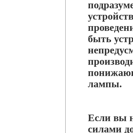
подразум
устройств
проведени
быть уст
непредус
производ
понижающ
лампы.
Если вы 
силами д