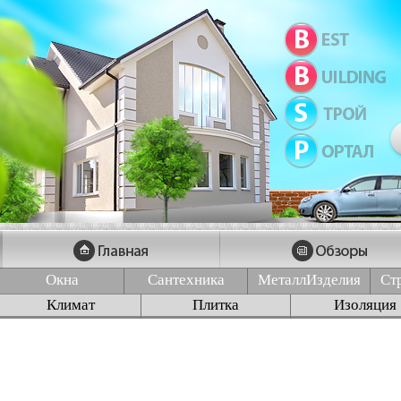
Окна
Сантехника
МеталлИзделия
Ст
Климат
Плитка
Изоляция