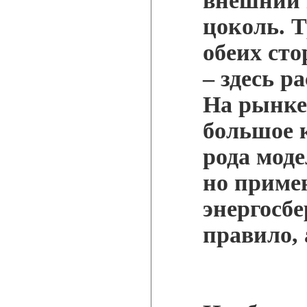
внешний 
цоколь. Т
обеих ст
– здесь р
На рынке
большое 
рода моде
но приме
энергосб
правило,