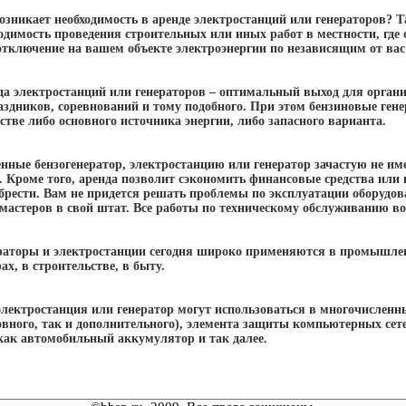
озникает необходимость в аренде электростанций или генераторов? 
одимость проведения строительных или иных работ в местности, где 
отключение на вашем объекте электроэнергии по независящим от ва
нда электростанций или генераторов – оптимальный выход для орган
аздников, соревнований и тому подобного. При этом бензиновые ген
стве либо основного источника энергии, либо запасного варианта.
нные бензогенератор, электростанцию или генератор зачастую не им
. Кроме того, аренда позволит сэкономить финансовые средства или
брести. Вам не придется решать проблемы по эксплуатации оборудов
мастеров в свой штат. Все работы по техническому обслуживанию во
раторы и электростанции сегодня широко применяются в промышленн
ах, в строительстве, в быту.
электростанция или генератор могут использоваться в многочисленн
овного, так и дополнительного), элемента защиты компьютерных сет
 как автомобильный аккумулятор и так далее.