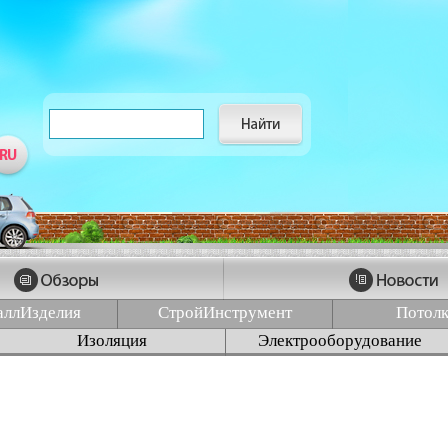
аллИзделия
СтройИнструмент
Потол
Изоляция
Электрооборудование