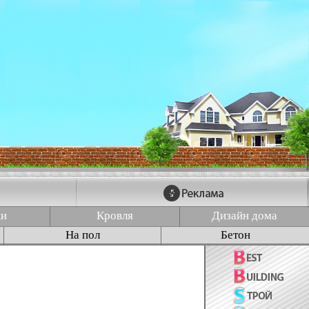
ки
Кровля
Дизайн дома
На пол
Бетон