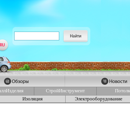
аллИзделия
СтройИнструмент
Потол
Изоляция
Электрооборудование