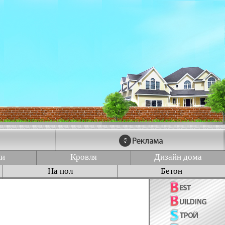
ки
Кровля
Дизайн дома
На пол
Бетон