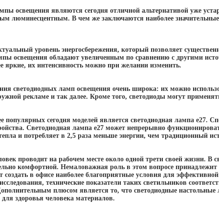
мпы освещения являются сегодня отличной альтернативой уже уст
ым люминесцентным. В чем же заключаются наиболее значительные
ктуальный уровень энергосбережения, который позволяет существенн
мпы освещения обладают увеличенным по сравнению с другими источ
ее яркие, их интенсивность можно при желании изменить.
ния светодиодных ламп освещения очень широка: их можно использо
ужной рекламе и так далее. Кроме того, светодиоды могут применят
ее популярных сегодня моделей является светодиодная лампа е27. С
ройства. Светодиодная лампа е27 может непрерывно функционировать
тепла и потребляет в 2,5 раза меньше энергии, чем традиционный и
век проводит на рабочем месте около одной трети своей жизни. В с
ельно комфортной. Немаловажная роль в этом вопросе принадлежит
 создать в офисе наиболее благоприятные условия для эффективно
исследования, технические показатели таких светильников соответ
 Дополнительным плюсом является то, что светодиодные настольные 
 для здоровья человека материалов.