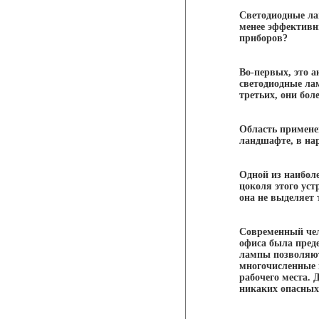
Светодиодные ла
менее эффективн
приборов?
Во-первых, это а
светодиодные ла
третьих, они бол
Область примене
ландшафте, в нар
Одной из наибол
цоколя этого уст
она не выделяет 
Современный чело
офиса была пред
лампы позволяют
многочисленные 
рабочего места.
никаких опасных