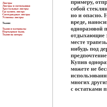
примеру, отп
Люстры
Люстры и светильники
собой стекля
Хрустальные люстры
Где купить люстру
но и опасно. 
Светодиодные люстры
Устновка люстры
вреде, нанос
Ткани:
одноразовой 
Ткани и материалы
Портьерная ткань
отдыхающие з
Ткани на шторы
месте трапезы
нибудь под де
предпочтение
Купив однора
можете не бе
использованн
многих других
с остатками 