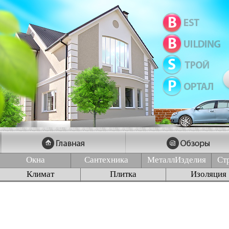
Окна
Сантехника
МеталлИзделия
Ст
Климат
Плитка
Изоляция