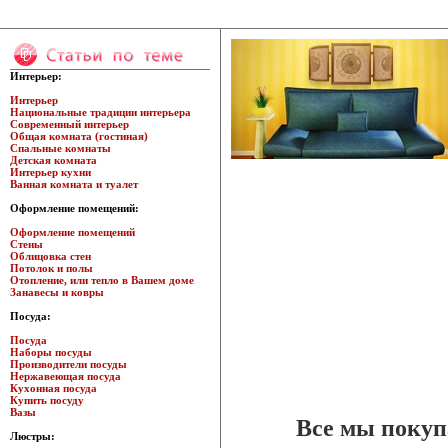
Интерьер:
Интерьер
Национальные традиции интерьера
Современный интерьер
Общая комната (гостиная)
Спальные комнаты
Детская комната
Интерьер кухни
Ванная комната и туалет
Оформление помещений:
Оформление помещений
Стены
Облицовка стен
Потолок и полы
Отопление, или тепло в Вашем доме
Занавесы и ковры
Посуда:
Посуда
Наборы посуды
Производители посуды
Нержавеющая посуда
Кухонная посуда
Купить посуду
Вазы
Все мы покупа
Люстры: