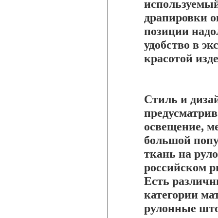
используемый
драпировки о
позиции надо
удобство в эк
красотой изд
Стиль и диза
предусматрив
освещение, м
большой попу
ткань на рул
российском р
Есть различн
категории ма
рулонные што