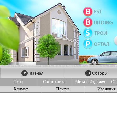
Окна
Сантехника
МеталлИзделия
Ст
Климат
Плитка
Изоляция