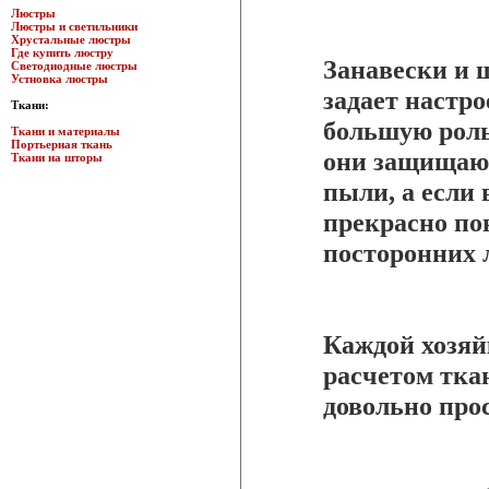
Люстры
Люстры и светильники
Хрустальные люстры
Где купить люстру
Занавески и ш
Светодиодные люстры
Устновка люстры
задает настр
Ткани:
большую роль
Ткани и материалы
Портьерная ткань
они защищают
Ткани на шторы
пыли, а если
прекрасно по
посторонних 
Каждой хозяй
расчетом ткан
довольно про