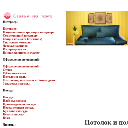
Интерьер:
Интерьер
Национальные традиции интерьера
Современный интерьер
Общая комната (гостиная)
Спальные комнаты
Детская комната
Интерьер кухни
Ванная комната и туалет
Оформление помещений:
Оформление помещений
Стены
Облицовка стен
Потолок и полы
Отопление, или тепло в Вашем доме
Занавесы и ковры
Посуда:
Посуда
Наборы посуды
Производители посуды
Нержавеющая посуда
Кухонная посуда
Купить посуду
Вазы
Потолок и пол
Люстры: