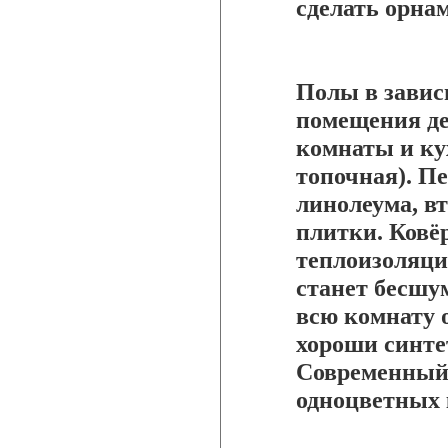
сделать орна
Полы в завис
помещения де
комнаты и кух
топочная). Пе
линолеума, в
плитки. Ковё
теплоизоляцию
станет бесш
всю комнату о
хороши синте
Современный 
одноцветных 