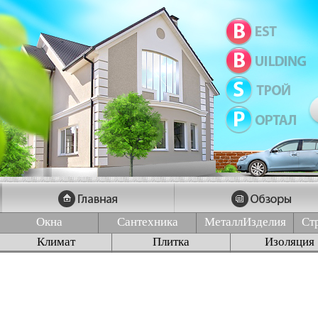
Окна
Сантехника
МеталлИзделия
Ст
Климат
Плитка
Изоляция