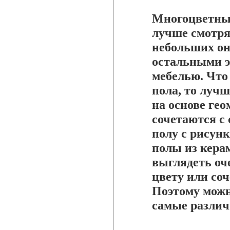
Многоцветны
лучше смотря
небольших он
остальными э
мебелью. Что
пола, то лучш
на основе ге
сочетаются с
полу с рисун
полы из кера
выглядеть оч
цвету или со
Поэтому можн
самые разли