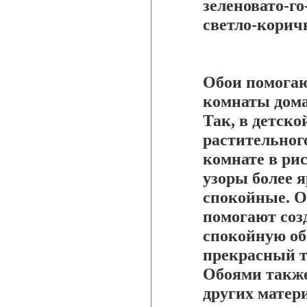
зеленовато-г
светло-корич
Обои помогаю
комнаты дома
Так, в детск
растительног
комнате в ри
узоры более я
спокойные. О
помогают соз
спокойную об
прекрасный т
Обоями также
других матер