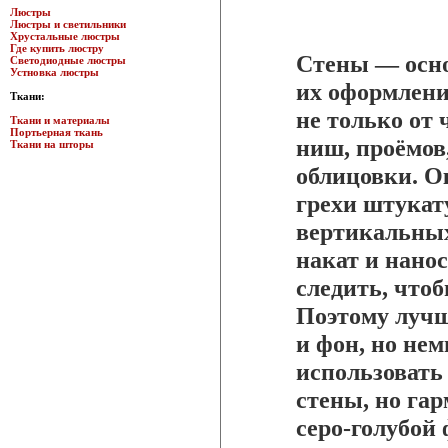
Люстры
Люстры и светильники
Хрустальные люстры
Где купить люстру
Стены — осн
Светодиодные люстры
Устновка люстры
их оформлени
Ткани:
не только от 
Ткани и материалы
Портьерная ткань
ниш, проёмов,
Ткани на шторы
облицовки. О
грехи штукату
вертикальных
накат и нано
следить, чтоб
Поэтому лучш
и фон, но не
использовать 
стены, но га
серо-голубой 