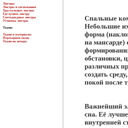
Люстры
Люстры и светильники
Хрустальные люстры
Где купить люстру
Спальные ко
Светодиодные люстры
Устновка люстры
Небольшие их
Ткани:
форма (накло
Ткани и материалы
Портьерная ткань
на мансарде)
Ткани на шторы
формирования
обстановки, ц
различных пр
создать среду
покой после т
Важнейший эл
сна. Её лучш
внутренней с