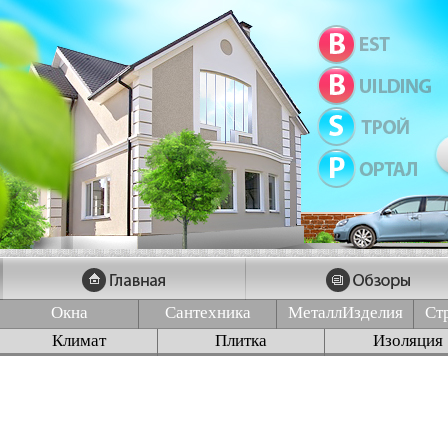
Окна
Сантехника
МеталлИзделия
Ст
Климат
Плитка
Изоляция