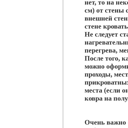
нет, то на не
см) от стены 
внешней стен
стене кроват
Не следует ст
нагревательн
перегрева, м
После того, к
можно оформи
проходы, мес
прикроватных
места (если о
ковра на полу
Очень важно 