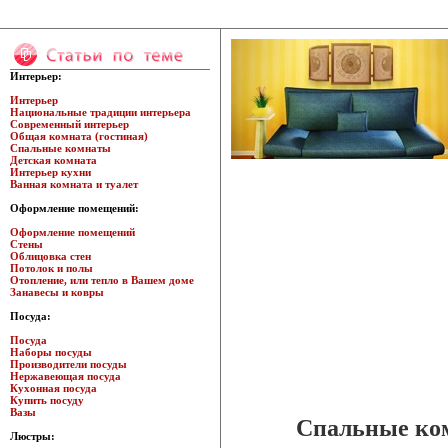
Интерьер:
Интерьер
Национальные традиции интерьера
Современный интерьер
Общая комната (гостиная)
Спальные комнаты
Детская комната
Интерьер кухни
Ванная комната и туалет
Оформление помещений:
Оформление помещений
Стены
Облицовка стен
Потолок и полы
Отопление, или тепло в Вашем доме
Занавесы и ковры
Посуда:
Посуда
Наборы посуды
Производители посуды
Нержавеющая посуда
Кухонная посуда
Купить посуду
Вазы
Спальные ко
Люстры: