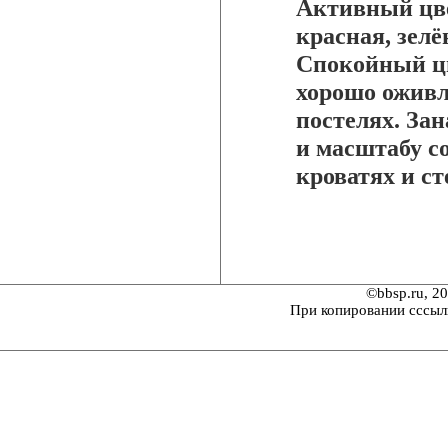
Активный цве
красная, зелё
Спокойный цв
хорошо оживл
постелях. За
и масштабу с
кроватях и ст
©bbsp.ru, 2
При копировании сссыл