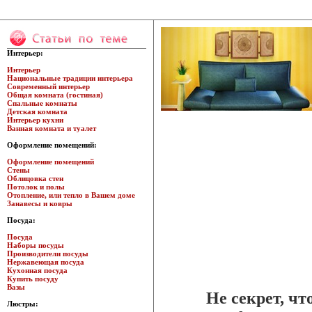
Интерьер:
Интерьер
Национальные традиции интерьера
Современный интерьер
Общая комната (гостиная)
Спальные комнаты
Детская комната
Интерьер кухни
Ванная комната и туалет
Оформление помещений:
Оформление помещений
Стены
Облицовка стен
Потолок и полы
Отопление, или тепло в Вашем доме
Занавесы и ковры
Посуда:
Посуда
Наборы посуды
Производители посуды
Нержавеющая посуда
Кухонная посуда
Купить посуду
Вазы
Не секрет, чт
Люстры: