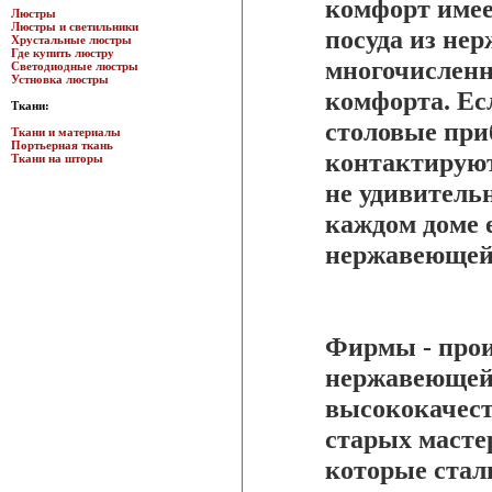
комфорт имее
Люстры
Люстры и светильники
посуда из нер
Хрустальные люстры
Где купить люстру
многочисленн
Светодиодные люстры
Устновка люстры
комфорта. Ес
Ткани:
столовые при
Ткани и материалы
Портьерная ткань
контактируют
Ткани на шторы
не удивительн
каждом доме 
нержавеющей
Фирмы - прои
нержавеющей 
высококачес
старых мастер
которые стали