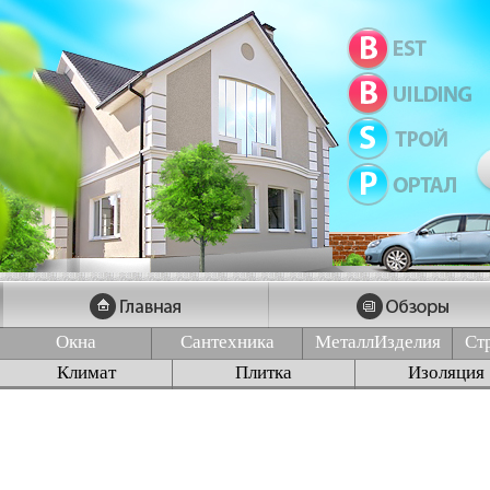
Окна
Сантехника
МеталлИзделия
Ст
Климат
Плитка
Изоляция