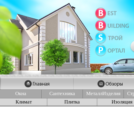
Окна
Сантехника
МеталлИзделия
Ст
Климат
Плитка
Изоляция