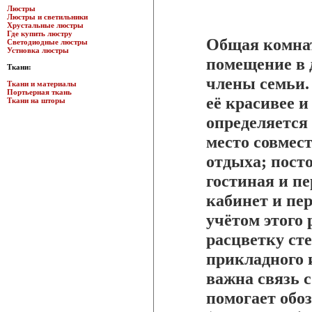
Люстры
Люстры и светильники
Хрустальные люстры
Где купить люстру
Общая комнат
Светодиодные люстры
Устновка люстры
помещение в 
Ткани:
члены семьи.
Ткани и материалы
Портьерная ткань
её красивее и
Ткани на шторы
определяется
место совмест
отдыха; пост
гостиная и п
кабинет и пер
учётом этого
расцветку сте
прикладного 
важна связь с
помогает обо