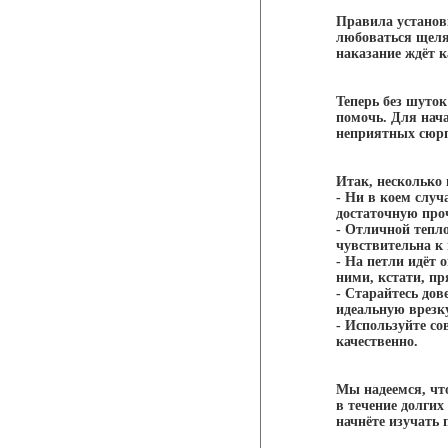
Правила установк
любоваться щеля
наказание ждёт к
Теперь без шуто
помочь. Для нача
неприятных сюр
Итак, несколько 
- Ни в коем случ
достаточную про
- Отличной тепл
чувствительна к 
- На петли идёт 
ними, кстати, пр
- Старайтесь дов
идеальную врезк
- Используйте с
качественно.
Мы надеемся, чт
в течение долгих
начнёте изучать 