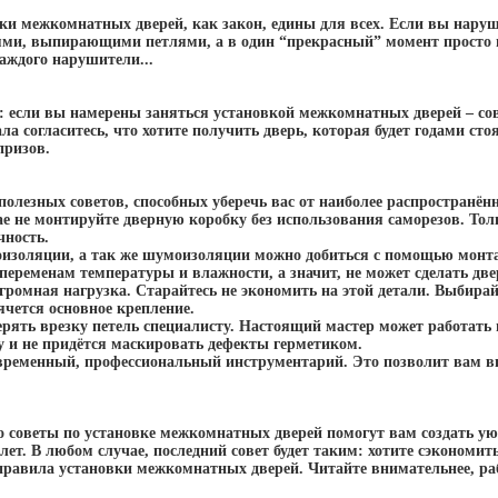
и межкомнатных дверей, как закон, едины для всех. Если вы наруши
ми, выпирающими петлями, а в один “прекрасный” момент просто не
аждого нарушители...
к: если вы намерены заняться установкой межкомнатных дверей – с
ла согласитесь, что хотите получить дверь, которая будет годами сто
призов.
полезных советов, способных уберечь вас от наиболее распространё
ае не монтируйте дверную коробку без использования саморезов. То
чность.
оизоляции, а так же шумоизоляции можно добиться с помощью монта
переменам температуры и влажности, а значит, не может сделать две
огромная нагрузка. Старайтесь не экономить на этой детали. Выбира
ячется основное крепление.
ерять врезку петель специалисту. Настоящий мастер может работать
у и не придётся маскировать дефекты герметиком.
овременный, профессиональный инструментарий. Это позволит вам 
о советы по установке межкомнатных дверей помогут вам создать ую
 лет. В любом случае, последний совет будет таким: хотите сэкономить
правила установки межкомнатных дверей. Читайте внимательнее, раб