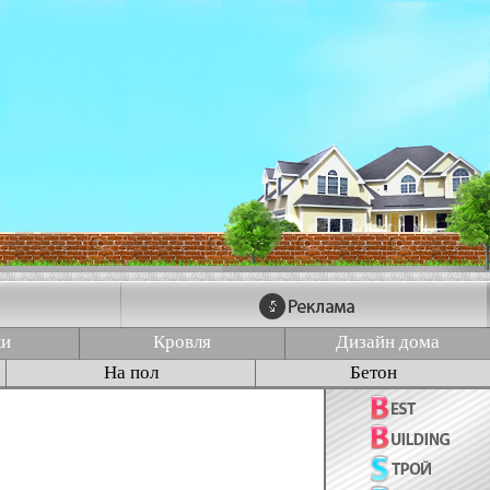
ки
Кровля
Дизайн дома
На пол
Бетон