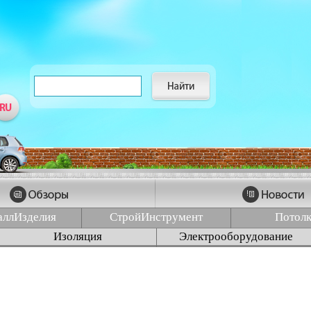
аллИзделия
СтройИнструмент
Потол
Изоляция
Электрооборудование