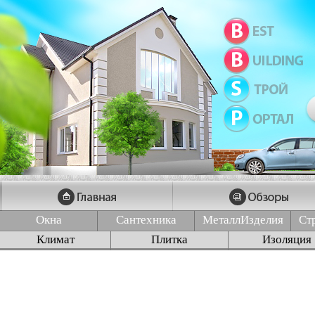
Окна
Сантехника
МеталлИзделия
Ст
Климат
Плитка
Изоляция