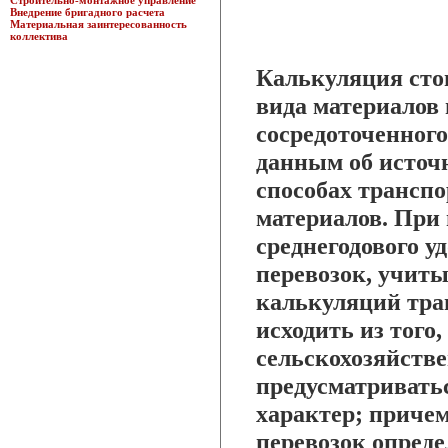
Строительно-монтажное управление
Внедрение бригадного расчета
Материальная заинтересованность
коллектива
Калькуляция стои
вида материалов 
сосредоточенного
данным об источ
способах трансп
материалов. При 
среднегодового 
перевозок, учит
калькуляций тран
исходить из того
сельскохозяйстве
предусматриватьс
характер; причем
перевозок опреде