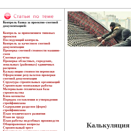
Контроль банка за проектно-сметной
документацией:
Контроль за применением типовых
проектов
Последующий контроль
Контроль за качеством сметной
документации
Проверка сметной стоимости машино-
смен
Сметные расчеты
Проверка областных, городских,
зональных (районных) единичных
расценок
Калькуляция стоимости перевозки
Оформление результатов проверки
сметной документации
Структура строительных организаций
Строительно-монтажные работы
Материально-техническая база
строительства
Блок-комнаты
Порядок составления и утверждения
стройфинплана
Содержание разделов (форм)
стройфинплана
План технического развития
План по труду
План работы подсобных производств
Калькуляция 
Общеправовые вопросы
Строительный трест