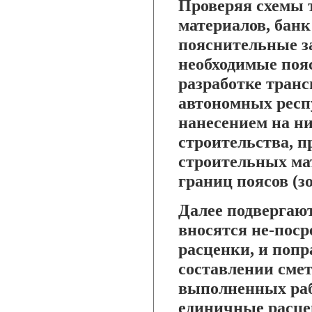
Проверяя схемы 
материалов, банк
пояснительные з
необходимые поя
разработке транс
автономных респу
нанесением на ни
строительства, 
строительных ма
границ поясов (зо
Далее подвергаю
вносятся не-пос
расценки, и поп
составлении сме
выполненных раб
единичные расце