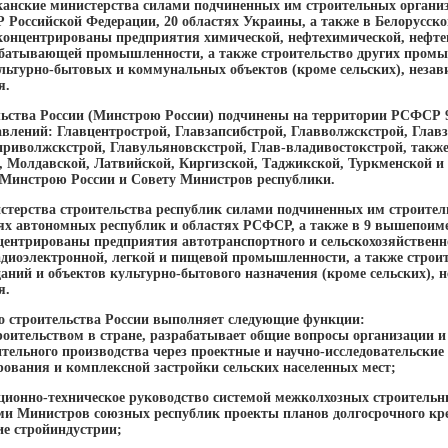
канские министерства силами подчиненных им строительных организ
Р Российской Федерации, 20 областях Украины, а также в Белорусск
сконцентрированы предприятия химической, нефтехимической, нефт
абатывающей промышленности, а также строительство других промы
льтурно-бытовых и коммунальных объектов (кроме сельских), незав
я.
льства России (Минстрою России) подчинены на территории РСФСР 
влений: Главцентрострой, Главзапсибстрой, Главволжскстрой, Главз
приволжскстрой, Главульяновскстрой, Глав-владивостокстрой, также
, Молдавской, Латвийской, Киргизской, Таджикской, Туркменской 
 Минстрою России и Совету Министров республики.
истерства строительства республик силами подчиненных им строите
аях автономных республик и областях РСФСР, а также в 9 вышепоим
ентрированы предприятия автотранспортного и сельскохозяйственн
адиоэлектронной, легкой и пищевой промышленности, а также стро
аний и объектов культурно-бытового назначения (кроме сельских), 
я.
о строительства России выполняет следующие функции:
роительством в стране, разрабатывает общие вопросы организации и 
ительного производства через проектные и научно-исследовательские
рования и комплексной застройки сельских населенных мест;
ционно-техническое руководство системой межколхозных строительн
ами Министров союзных республик проекты планов долгосрочного к
ие стройиндустрии;