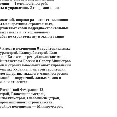
ления — Голодностепьстрой,
ты и управления. Эти организации
авлений, широко развита сеть машинно-
ы мелиоративно-строительных,
дставляют собой подрядно-строительные
емых земель и их нормальному
бот по строительству и эксплуатации
Р имеет в подчинении 8 территориальных
ралстрой, Главкузбасстрой, Глав-
 и в Казахстане республиканские мини-
 Минтяжстрою России и Совету Министров
тов и строительно-монтажных управлений
бластях Украины и на всей территории
й металлургии, тяжелого машиностроения
даний и сооружений, жилых домов и
а они относятся.
Российской Федерации 12
строй, Главспецпромстрой,
неволжскстрой, Главсочиспецстрой,
а промышленного строительства
двойное подчинение — Минпромстрою