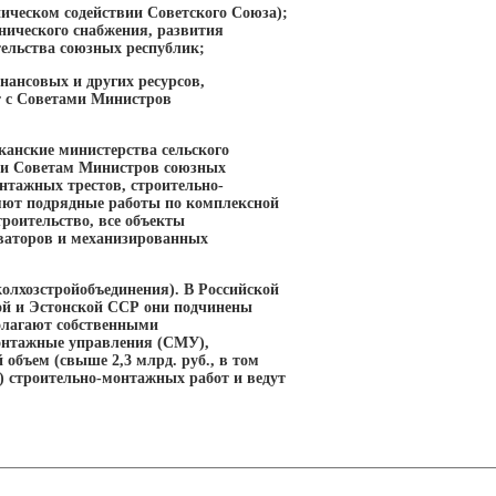
ническом содействии Советского Союза);
нического снабжения, развития
тельства союзных республик;
нансовых и других ресурсов,
т с Советами Министров
канские министерства сельского
и и Советам Министров союзных
нтажных трестов, строительно-
ют подрядные работы по комплексной
троительство, все объекты
еваторов и механизированных
олхозстройобъединения). В Российской
ой и Эстонской ССР они подчинены
олагают собственными
онтажные управления (СМУ),
бъем (свыше 2,3 млрд. руб., в том
) строительно-монтажных работ и ведут