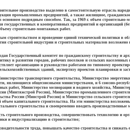
оительное производство выделено в самостоятельную отрасль народно
рукция промышленных предприятий, а также жилищное, гражданское
 в основном подрядным способом. Так, за 1969 г. объем строительно
я государственных и кооперативных предприятий и организаций (без
объему строительно-монтажных работ.
ым строительством и проведение единой технической политики в обл
тия строительной индустрии и строительных материалов возложено н
оздан Государственный комитет по гражданскому строительству и ар
итику в развитии городов, рабочих поселков и сельских населенных
ествляет организацию и руководство работами по типовому проекти
ельскохозяйственных зданий, экспертизу проектов планировки и заст
инистерство транспортного строительства, Министерство энергетик
ти, являющиеся общесоюзными министерствами, и 6 союзно-респу
ных работ, Министерство мелиорации и водного хозяйства, Министе
сии (Минтяжстрой России), Министерство npoмышленного строитель
ьства России (Минстрой России) и Министерство сельского строител
бъем капитального строительства. На эти министерства возложены
ального строительства и своевременно вводить производственные 
ь строительного производства, совершенствовать технологию и орг
ники и индустриализацию в строительство;
зводительности труда, повышать качество строительства и снижать е