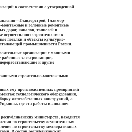
заций в соответствии с утвержденной
равления—Главдорстрой, Главмор-
но-монтажные и головные ремонтные
х дорог, каналов, тоннелей и
же осуществляют строительство в
ые поселки и объекты культурно-
абатывающей промышленности России.
троительные организации с мощными
е районные электростанции,
соперерабатывающие и другие
рованными строительно-монтажными
нных ему производственных предприятий
монтаж технологического оборудования,
сборку железобетонных конструкций, а
 Украины, где эти работы выполняет
 республиканских министерств, находится
вления по строительству осушительных
авление по строительству мелиоративных
стами. В состав республиканских