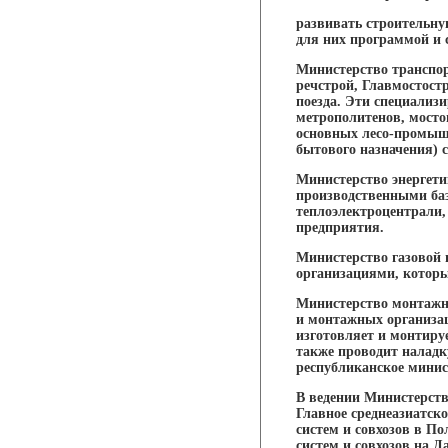
развивать строительну
для них программой и 
Министерство транспор
речстрой, Главмостост
поезда. Эти специализ
метрополитенов, мосто
основных лесо-промышл
бытового назначения)
Министерство энергет
производственными баз
теплоэлектроцентрали,
предприятия.
Министерство газовой
организациями, которы
Министерство монтажн
и монтажных организац
изготовляет и монтиру
также проводит наладк
республиканское минис
В ведении Министерств
Главное среднеазиатск
систем и совхозов в П
систем и совхозов на Д