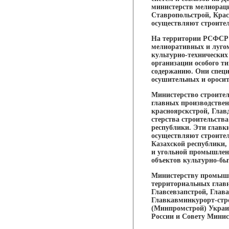
министерств мелиораци
Ставропольстрой, Крас
осуществляют строител
На территории РСФСР 
мелиоративных и луго
культурно-технически
организации особого т
содержанию. Они специ
осушительных и оросит
Министерство строител
главных производствен
красноярскстрой, Глав
стерства строительст
республики. Эти главк
осуществляют строител
Казахской республики, 
и угольной промышленн
объектов культурно-бы
Министерству промышл
территориальных главн
Главсевзапстрой, Глав
Главкавминкурорт-стро
(Минпромстрой) Украи
России и Совету Минис