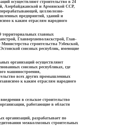
аций осуществляют строительство в 24
ой, Азербайджанской и Армянской ССР,
еперерабатывающей, целлюлозно-
шленных предприятий, зданий и
исимо к каким отраслям народного
9 территориальных главных
апстрой, Главверхневолжскстрой, Глав-
 Министерства строительства Узбекской,
и Эстонской союзных республик, имеющие
льных организаций осуществляют
енованных союзных республиках, где
ого машиностроения,
ительство всех других промышленных
независимо к каким отраслям народного
внедрения в сельское строительство
 организации, работающие в области
ых организаций, разрабатывает по
редитования межколхозных строительных