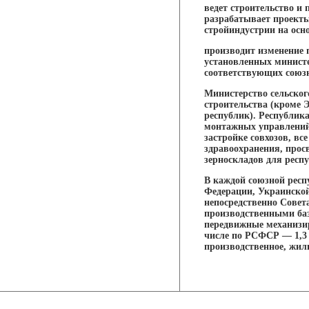
ведет строительство и
разрабатывает проекты
стройиндустрии на осн
производит изменение 
установленных министе
соответствующих союз
Министерство сельског
строительства (кроме 
республик). Республик
монтажных управлений
застройке совхозов, в
здравоохранения, прос
зерноскладов для респ
В каждой союзной респ
Федерации, Украинской
непосредственно Сове
производственными ба
передвижные механизи
числе по РСФСР — 1,3 
производственное, жил