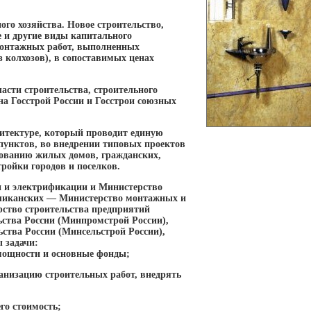
го хозяйства. Новое строительство,
 и другие виды капитального
-монтажных работ, выполненных
 колхозов), в сопоставимых ценах
асти строительства, строительного
а Госстрой России и Госстрои союзных
хитектуре, который проводит единую
 пунктов, во внедрении типовых проектов
рованию жилых домов, гражданских,
ройки городов и поселков.
и и электрификации и Министерство
бликанских — Министерство монтажных и
рство строительства предприятий
ства России (Минпромстрой России),
ьства России (Минсельстрой России),
 задачи:
мощности и основные фонды;
анизацию строительных работ, внедрять
го стоимость;