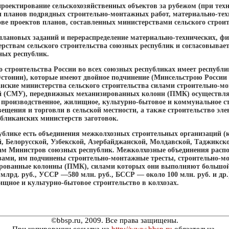
 проектирование сельскохозяйственных объектов за рубежом (при тех
 планов подрядных строительно-монтажных работ, материально-тех
ове проектов планов, составленных министерствами сельского строи
плановых заданий и перераспределение материально-технических, фи
рствам сельского строительства союзных республик и согласовывае
ных республик.
о строительства России во всех союзных республиках имеет республи
Эстонии), которые имеют двойное подчинение (Минсельстрою Росси
анские министерства сельского строительства силами строительно-мо
 (СМУ), передвижных механизированных колонн (ПМК) осуществля
се производственное, жилищное, культурно-бытовое и коммунальное с
вещения и торговли в сельской местности, а также строительство эл
убликанских министерств заготовок.
ублике есть объединения межколхозных строительных организаций (к
, Белорусской, Узбекской, Азербайджанской, Молдавской, Таджикск
там Министров союзных республик. Межколхозные объединения расп
зами, им подчинены строительно-монтажные тресты, строительно-м
рованные колонны (ПМК), силами которых они выполняют большой о
млрд. руб., УССР —580 млн. руб., БССР — около 100 млн. руб. и др.
ищное и культурно-бытовое строительство в колхозах.
©bbsp.ru, 2009. Все права защищены.