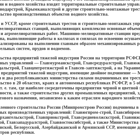
и и водного хозяйства входят территориальные строительные управ
нодарстрой, Крымканалстрой и другие строительно-монтажные трес
ьство производственных объектов водного хозяйства.
и УССР, кроме строительных трестов и строительно-монтажных упр
мелиоративных станций, выполняющих комплексно основные объем
х и агромелиоративных работ. Машинно-мелиоративные станции пре
ипа, выполняющие работы в колхозах и совхозах по освоению осуша
ализированы на выполнении главным образом механизированных ра
ельных систем, прудов и водоемов.
ьства предприятий тяжелой индустрии России на территории РСФС
ных управлений — Главмурманскстрой, Главсредуралстрой, Главюжу
дальстрой, Главцентротяжстрой и Главсев-заптяжстрой, а на Украине
ва предприятий тяжелой индустрии, имеющие двойное подчинение —
и и два республиканских министерства силами подчиненных им трес
ьство в 20 областях, краях и автономных республиках РСФСР, в 5 о
т. е. там, где наиболее сосредоточены предприятия черной и цветно
ости, а также строительство других промышленных предприятий, з
тового назначения, независимо к каким отраслям народного хозяйств
енного строительства России (Минпромстрою России) подчинены в 
ых производственных управлений: Главюгпром-строй, Главсибпром
архангельскстрой, Главприокстрой, Главсредневолжскстрой, Главниж
й, Главзападуралстрой, Главвостоксибстрой, а также Министерств
нской, Белорусской, Азербайджанской и Армянской ССР, имеющие 
тров республики.