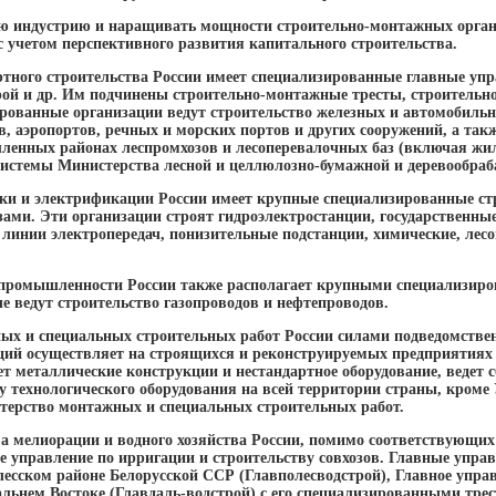
ю индустрию и наращивать мощности строительно-монтажных органи
с учетом перспективного развития капитального строительства.
тного строительства России имеет специализированные главные уп
рой и др. Им подчинены строительно-монтажные тресты, строитель
ированные организации ведут строительство железных и автомобильны
в, аэропортов, речных и морских портов и других сооружений, а так
енных районах леспромхозов и лесоперевалочных баз (включая жил
 системы Министерства лесной и целлюлозно-бумажной и деревообр
ики и электрификации России имеет крупные специализированные с
ами. Эти организации строят гидроэлектростанции, государственны
 линии электропередач, понизительные подстанции, химические, ле
 промышленности России также располагает крупными специализи
е ведут строительство газопроводов и нефтепроводов.
ых и специальных строительных работ России силами подведомстве
ий осуществляет на строящихся и реконструируемых предприятиях 
ет металлические конструкции и нестандартное оборудование, ведет 
у технологического оборудования на всей территории страны, кроме
терство монтажных и специальных строительных работ.
а мелиорации и водного хозяйства России, помимо соответствующих
ое управление по ирригации и строительству совхозов. Главные упра
олесском районе Белорусской ССР (Главполесводстрой), Главное упр
альнем Востоке (Главдаль-водстрой) с его специализированными тре