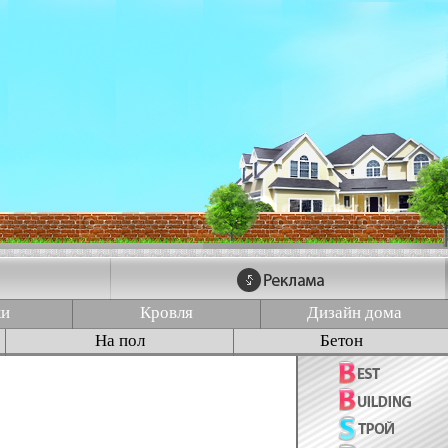
ки
Кровля
Дизайн дома
На пол
Бетон