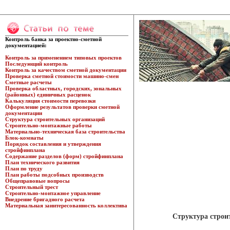
Контроль банка за проектно-сметной
документацией:
Контроль за применением типовых проектов
Последующий контроль
Контроль за качеством сметной документации
Проверка сметной стоимости машино-смен
Сметные расчеты
Проверка областных, городских, зональных
(районных) единичных расценок
Калькуляция стоимости перевозки
Оформление результатов проверки сметной
документации
Структура строительных организаций
Строительно-монтажные работы
Материально-техническая база строительства
Блок-комнаты
Порядок составления и утверждения
стройфинплана
Содержание разделов (форм) стройфинплана
План технического развития
План по труду
План работы подсобных производств
Общеправовые вопросы
Строительный трест
Строительно-монтажное управление
Внедрение бригадного расчета
Материальная заинтересованность коллектива
Структура строи