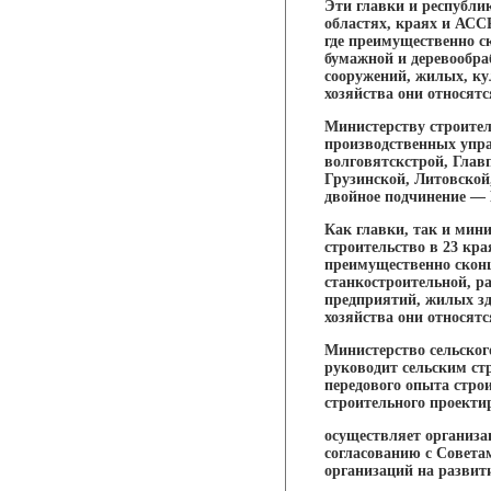
Эти главки и республи
областях, краях и АСС
где преимущественно 
бумажной и деревообр
сооружений, жилых, ку
хозяйства они относятс
Министерству строите
производственных упра
волговятскстрой, Глав
Грузинской, Литовской
двойное подчинение —
Как главки, так и мин
строительство в 23 кр
преимущественно сконц
станкостроительной, р
предприятий, жилых зд
хозяйства они относятс
Министерство сельског
руководит сельским ст
передового опыта стро
строительного проекти
осуществляет организа
согласованию с Совет
организаций на развит