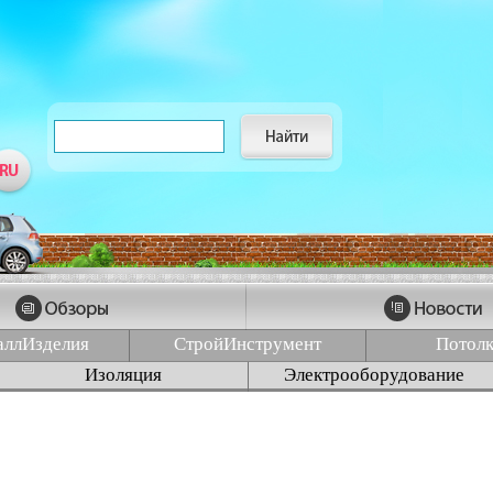
аллИзделия
СтройИнструмент
Потол
Изоляция
Электрооборудование