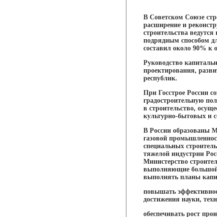
В Советском Союзе стр
расширение и реконст
строительства ведутся
подрядным способом дл
составил около 90% к 
Руководство капитальн
проектирования, разви
республик.
При Госстрое России с
градостроительную пол
в строительство, осущ
культурно-бытовых и с
В России образованы М
газовой промышленнос
специальных строитель
тяжелой индустрии Рос
Министерство строител
выполняющие большой о
выполнять планы капит
повышать эффективност
достижения науки, тех
обеспечивать рост прои