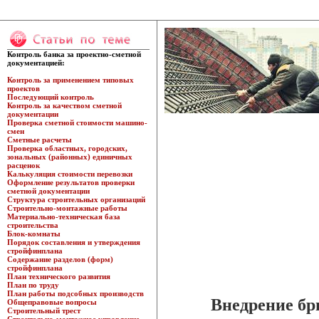
Контроль банка за проектно-сметной
документацией:
Контроль за применением типовых
проектов
Последующий контроль
Контроль за качеством сметной
документации
Проверка сметной стоимости машино-
смен
Сметные расчеты
Проверка областных, городских,
зональных (районных) единичных
расценок
Калькуляция стоимости перевозки
Оформление результатов проверки
сметной документации
Структура строительных организаций
Строительно-монтажные работы
Материально-техническая база
строительства
Блок-комнаты
Порядок составления и утверждения
стройфинплана
Содержание разделов (форм)
стройфинплана
План технического развития
План по труду
План работы подсобных производств
Внедрение бр
Общеправовые вопросы
Строительный трест