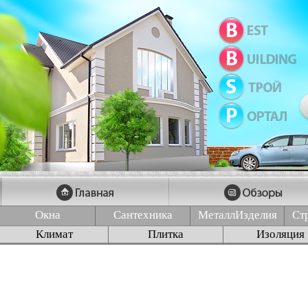
Окна
Сантехника
МеталлИзделия
Ст
Климат
Плитка
Изоляция