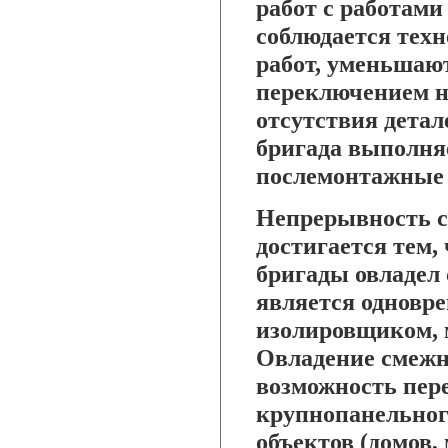
работ с работами
соблюдается техн
работ, уменьшают
переключением на
отсутствия детал
бригада выполняе
послемонтажные р
Непрерывность с
достигается тем,
бригады овладел
является одновр
изолировщиком, м
Овладение смежн
возможность пере
крупнопанельного
объектов (домов, 