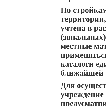
По стройка
территории,
учтена в ра
(зональных)
местные ма
применятьс
каталоги е
ближайшей 
Для осущес
учреждение 
предусмат