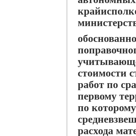
крайисполко
министерств
обоснованно
поправочно
учитывающе
стоимости 
работ по ср
первому тер
по котором
средневзве
расхода мат