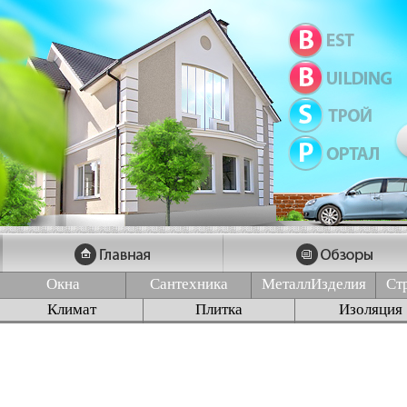
Окна
Сантехника
МеталлИзделия
Ст
Климат
Плитка
Изоляция