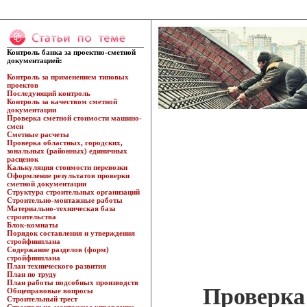
Контроль банка за проектно-сметной
документацией:
Контроль за применением типовых
проектов
Последующий контроль
Контроль за качеством сметной
документации
Проверка сметной стоимости машино-
смен
Сметные расчеты
Проверка областных, городских,
зональных (районных) единичных
расценок
Калькуляция стоимости перевозки
Оформление результатов проверки
сметной документации
Структура строительных организаций
Строительно-монтажные работы
Материально-техническая база
строительства
Блок-комнаты
Порядок составления и утверждения
стройфинплана
Содержание разделов (форм)
стройфинплана
План технического развития
План по труду
План работы подсобных производств
Проверка 
Общеправовые вопросы
Строительный трест