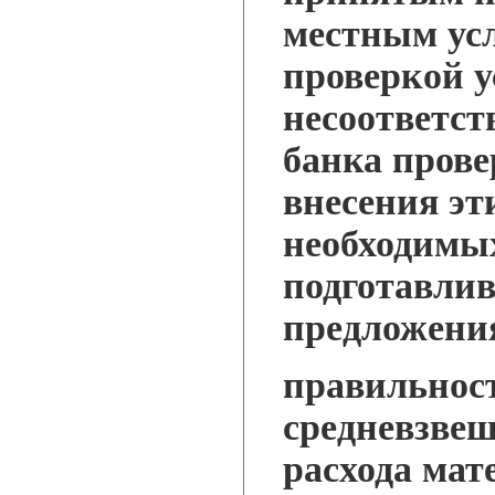
местным ус
проверкой у
несоответст
банка прове
внесения эт
необходимы
подготавли
предложени
правильнос
средневзве
расхода мат