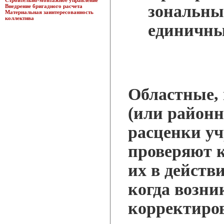
Строительно-монтажное управление
зональны
Внедрение бригадного расчета
Материальная заинтересованность
коллектива
единичны
Областные, 
(или район
расценки у
проверяют к
их в действи
когда возни
корректиро