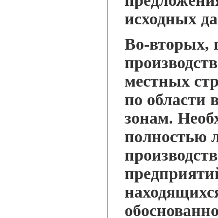
предложени
исходных д
Во-вторых, 
производств
местных ст
по области 
зонам. Необ
полностью 
производст
предприяти
находящихся
обоснованно