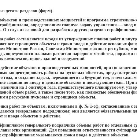
из десяти разделов (форм).
 объектов и производственных мощностей и программа строительно-
тройфинплана, определяющим главную задачу управления — ввод в 
а. Он служит основой для разработки других разделов стройфинплана
а работ составляются исходя из утвержденных планов работ и внут
ют все строящиеся объекты и сроки ввода в действие основных фонд
ом Министров России, Советами Министров союзных республик, мин
едь определяются планами развития народного хозяйства, нормами 
х комплексов, цехов, зданий и сооружений.
 действие объектов и производственных мощностей, при составлении
имо концентрировать работы на пусковых объектах, предусматривать
 года, и создание задела, переходящего на будущий год, и тем самы
ие заданий по вводу в действие объектов в последующие годы. При 
 наличии на 1 сентября года, предшествующего планируемому, утве
одовой объем работ, а также после того, как полностью обеспечены 
ими ресурсами пусковые и строящиеся объекты.
ики работ по объектам, включенным в ф. № 1-сф, согласованные с 
ждаются генеральным подрядчиком; они являются обязательными дл
т и ввода объектов в действие.
йфинпланом генерального подрядчика объемы работ по отдельным 
аны этих организаций. Для повышения ответственности субподрядч
х стройфинпланах указываются сроки ввода в действие объектов.