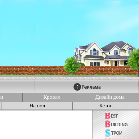
ки
Кровля
Дизайн дома
На пол
Бетон