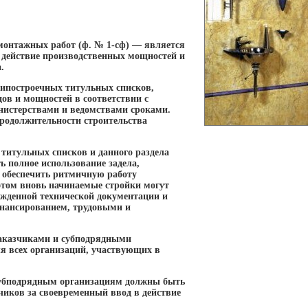
монтажных работ (ф. № 1-сф) — является
действие производственных мощностей и
.
рипостроечных титульных списков,
ов и мощностей в соответствии с
истерствами и ведомствами сроками.
продолжительности строительства
 титульных списков и данного раздела
 полное использование задела,
м обеспечить ритмичную работу
этом вновь начинаемые стройки могут
ржденной технической документации и
финансированием, трудовыми и
заказчиками и субподрядными
я всех организаций, участвующих в
субподрядным организациям должны быть
иков за своевременный ввод в действие