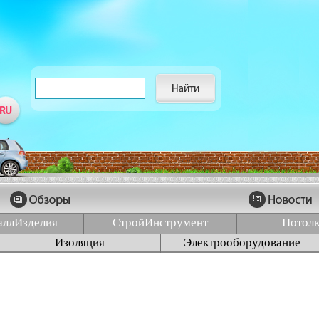
аллИзделия
СтройИнструмент
Потол
Изоляция
Электрооборудование