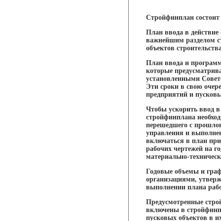
Стройфинплан состоит 
План ввода в действие
важнейшим разделом с
объектов строительств
План ввода и программ
которые предусматрива
установленными Совет
Эти сроки в свою очер
предприятий и пусковы
Чтобы ускорить ввод в
стройфинплана необход
перешедшего с прошлого
управления и выполнен
включаться в план при
рабочих чертежей на г
материально-техническ
Годовые объемы и граф
организациями, утвер
выполнении плана рабо
Предусмотренные стро
включены в стройфинпл
пусковых объектов в и