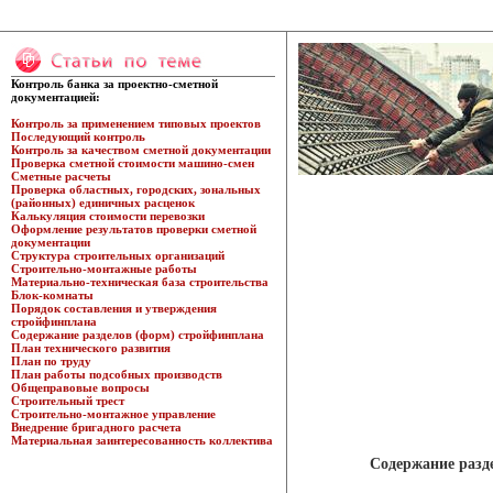
Контроль банка за проектно-сметной
документацией:
Контроль за применением типовых проектов
Последующий контроль
Контроль за качеством сметной документации
Проверка сметной стоимости машино-смен
Сметные расчеты
Проверка областных, городских, зональных
(районных) единичных расценок
Калькуляция стоимости перевозки
Оформление результатов проверки сметной
документации
Структура строительных организаций
Строительно-монтажные работы
Материально-техническая база строительства
Блок-комнаты
Порядок составления и утверждения
стройфинплана
Содержание разделов (форм) стройфинплана
План технического развития
План по труду
План работы подсобных производств
Общеправовые вопросы
Строительный трест
Строительно-монтажное управление
Внедрение бригадного расчета
Материальная заинтересованность коллектива
Содержание разд