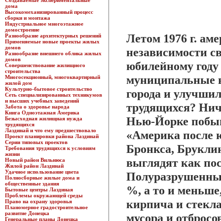
Создаваемые экспериментальные
дома
Высокомеханизированный процесс
сборки и монтажа
Индустриальное многоэтажное
домостроение
Летом 1976 г. ам
Разнообразие архитектурных решений
Применяемые новые проекты жилых
домов
независимости с
Разнообразие внешнего облика жилых
домов
юбилейному году
Совершенствование жилищного
строительства
муниципальные в
Многосекционный, многоквартирный
жилой дом
Культурно-бытовое строительство
города и улучши
Сеть специализированных техникумов
и высших учебных заведений
трудящихся? Нич
Забота о здоровье народа
Книга Одноэтажная Америка
Нью-Йорке побы
Безысходная жилищная нужда
трудящихся
Лаздинай и что ему предшествовало
«Америка после 
Проект планировки района Лаздинай
Серии типовых проектов
Бронкса, Брукли
Требования трудящихся к условиям
жизни
выглядят как пос
Новый район Вильнюса
Жилой район Лаздинай
Удачное использование цвета
Полуразрушенные
Полносборные жилые дома и
общественные здания
%, а то и меньше
Бытовые центры Лаздиная
Проблемы окружающей среды
кирпича и стекл
Право на охрану здоровья
Планомерное градостроительное
развитие Донецка
мусора и отбросо
Генеральные планы Донецка