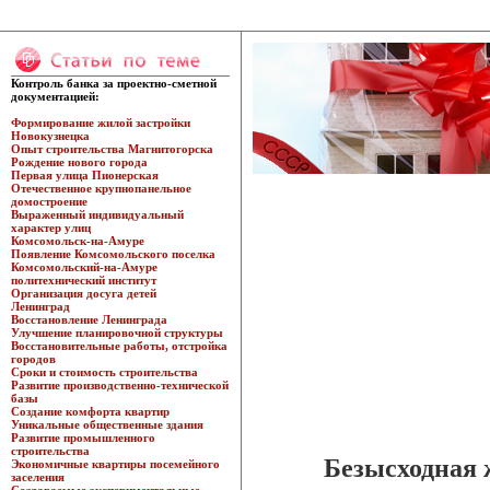
Контроль банка за проектно-сметной
документацией:
Формирование жилой застройки
Новокузнецка
Опыт строительства Магнитогорска
Рождение нового города
Первая улица Пионерская
Отечественное крупнопанельное
домостроение
Выраженный индивидуальный
характер улиц
Комсомольск-на-Амуре
Появление Комсомольского поселка
Комсомольский-на-Амуре
политехнический институт
Организация досуга детей
Ленинград
Восстановление Ленинграда
Улучшение планировочной структуры
Восстановительные работы, отстройка
городов
Сроки и стоимость строительства
Развитие производственно-технической
базы
Создание комфорта квартир
Уникальные общественные здания
Развитие промышленного
строительства
Безысходная
Экономичные квартиры посемейного
заселения