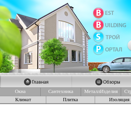
Окна
Сантехника
МеталлИзделия
Ст
Климат
Плитка
Изоляция