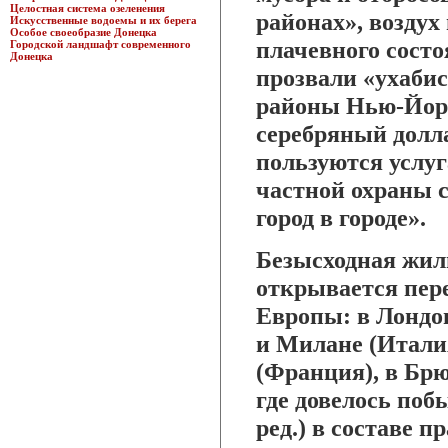
Целостная система озеленения
районах», воздух
Искусственные водоемы и их берега
Особое своеобразие Донецка
плачевного состо
Городской ландшафт современного
Донецка
прозвали «ухаби
районы Нью-Йор
серебряный долл
пользуются услу
частной охраны с
город в городе».
Безысходная жил
открывается пере
Европы: в Лондон
и Милане (Итали
(Франция), в Брю
где довелось поб
ред.) в составе 