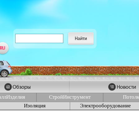
аллИзделия
СтройИнструмент
Потол
Изоляция
Электрооборудование