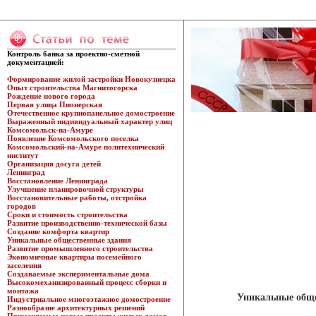
Контроль банка за проектно-сметной
документацией:
Формирование жилой застройки Новокузнецка
Опыт строительства Магнитогорска
Рождение нового города
Первая улица Пионерская
Отечественное крупнопанельное домостроение
Выраженный индивидуальный характер улиц
Комсомольск-на-Амуре
Появление Комсомольского поселка
Комсомольский-на-Амуре политехнический
институт
Организация досуга детей
Ленинград
Восстановление Ленинграда
Улучшение планировочной структуры
Восстановительные работы, отстройка
городов
Сроки и стоимость строительства
Развитие производственно-технической базы
Создание комфорта квартир
Уникальные общественные здания
Развитие промышленного строительства
Экономичные квартиры посемейного
заселения
Создаваемые экспериментальные дома
Высокомеханизированный процесс сборки и
монтажа
Уникальные обще
Индустриальное многоэтажное домостроение
Разнообразие архитектурных решений