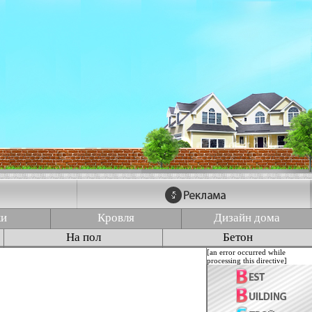
ки
Кровля
Дизайн дома
На пол
Бетон
[an error occurred while
processing this directive]