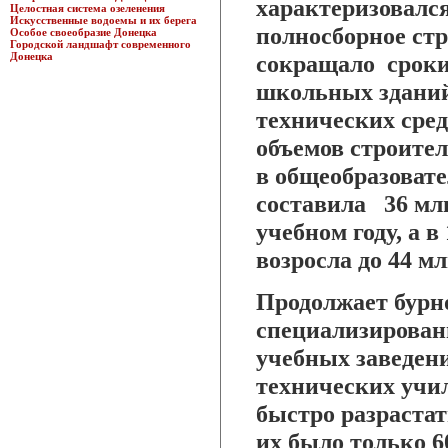
характеризовалс
Целостная система озеленения
Искусственные водоемы и их берега
полносборное ст
Особое своеобразие Донецка
Городской ландшафт современного
Донецка
сокращало сроки
школьных зданий
технических средс
объемов строите
в общеобразоват
составила 36 млн
учебном году, а в
возросла до 44 мл
Продолжает бурно
специализирован
учебных заведени
технических учи
быстро разрастать
их было только 6