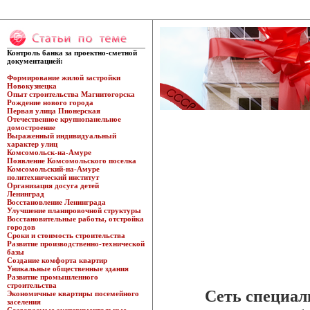
Контроль банка за проектно-сметной
документацией:
Формирование жилой застройки
Новокузнецка
Опыт строительства Магнитогорска
Рождение нового города
Первая улица Пионерская
Отечественное крупнопанельное
домостроение
Выраженный индивидуальный
характер улиц
Комсомольск-на-Амуре
Появление Комсомольского поселка
Комсомольский-на-Амуре
политехнический институт
Организация досуга детей
Ленинград
Восстановление Ленинграда
Улучшение планировочной структуры
Восстановительные работы, отстройка
городов
Сроки и стоимость строительства
Развитие производственно-технической
базы
Создание комфорта квартир
Уникальные общественные здания
Развитие промышленного
строительства
Сеть специал
Экономичные квартиры посемейного
заселения