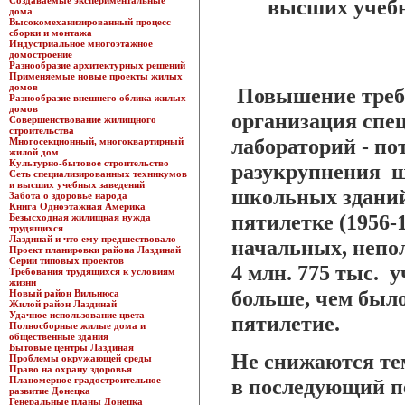
Создаваемые экспериментальные
высших учеб
дома
Высокомеханизированный процесс
сборки и монтажа
Индустриальное многоэтажное
домостроение
Разнообразие архитектурных решений
Применяемые новые проекты жилых
домов
Повышение требо
Разнообразие внешнего облика жилых
домов
организация спе
Совершенствование жилищного
строительства
лабораторий - по
Многосекционный, многоквартирный
жилой дом
Культурно-бытовое строительство
разукрупнения ш
Сеть специализированных техникумов
и высших учебных заведений
школьных зданий.
Забота о здоровье народа
Книга Одноэтажная Америка
пятилетке (1956-1
Безысходная жилищная нужда
трудящихся
Лаздинай и что ему предшествовало
начальных, непо
Проект планировки района Лаздинай
Серии типовых проектов
4 млн. 775 тыс. 
Требования трудящихся к условиям
жизни
больше, чем был
Новый район Вильнюса
Жилой район Лаздинай
Удачное использование цвета
пятилетие.
Полносборные жилые дома и
общественные здания
Бытовые центры Лаздиная
Не снижаются те
Проблемы окружающей среды
Право на охрану здоровья
Планомерное градостроительное
в последующий п
развитие Донецка
Генеральные планы Донецка