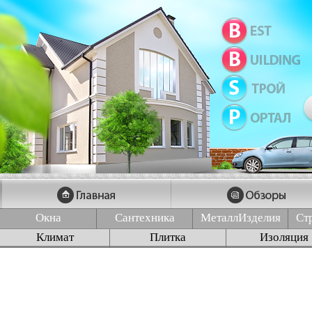
Окна
Сантехника
МеталлИзделия
Ст
Климат
Плитка
Изоляция