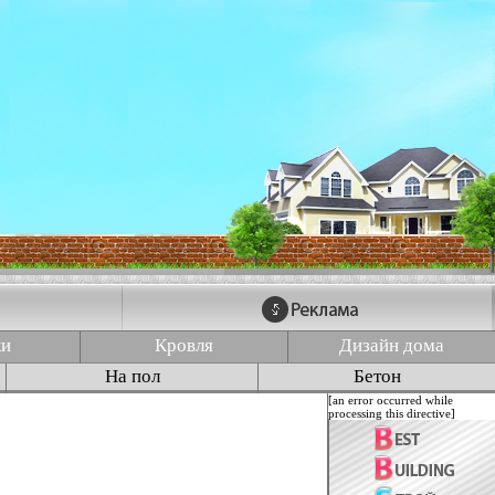
ки
Кровля
Дизайн дома
На пол
Бетон
[an error occurred while
processing this directive]