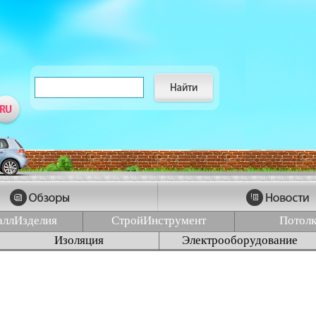
аллИзделия
СтройИнструмент
Потол
Изоляция
Электрооборудование