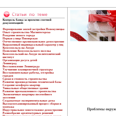
Контроль банка за проектно-сметной
документацией:
Формирование жилой застройки Новокузнецка
Опыт строительства Магнитогорска
Рождение нового города
Первая улица Пионерская
Отечественное крупнопанельное домостроение
Выраженный индивидуальный характер улиц
Комсомольск-на-Амуре
Появление Комсомольского поселка
Комсомольский-на-Амуре политехнический
институт
Организация досуга детей
Ленинград
Восстановление Ленинграда
Улучшение планировочной структуры
Восстановительные работы, отстройка
городов
Сроки и стоимость строительства
Развитие производственно-технической базы
Создание комфорта квартир
Уникальные общественные здания
Развитие промышленного строительства
Экономичные квартиры посемейного
заселения
Создаваемые экспериментальные дома
Высокомеханизированный процесс сборки и
монтажа
Проблемы окруж
Индустриальное многоэтажное домостроение
Разнообразие архитектурных решений