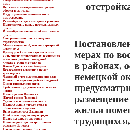
Создаваемые экспериментальные
отстройка
дома
Высокомеханизированный процесс
сборки и монтажа
Индустриальное многоэтажное
домостроение
Разнообразие архитектурных решений
Применяемые новые проекты жилых
домов
Разнообразие внешнего облика жилых
домов
Совершенствование жилищного
Постановле
строительства
Многосекционный, многоквартирный
жилой дом
мерах по во
Культурно-бытовое строительство
Сеть специализированных техникумов
и высших учебных заведений
в районах, 
Забота о здоровье народа
Книга Одноэтажная Америка
Безысходная жилищная нужда
трудящихся
немецкой о
Лаздинай и что ему предшествовало
Проект планировки района Лаздинай
Серии типовых проектов
предусматр
Требования трудящихся к условиям
жизни
Новый район Вильнюса
размещение
Жилой район Лаздинай
Удачное использование цвета
Полносборные жилые дома и
жилья поме
общественные здания
Бытовые центры Лаздиная
Проблемы окружающей среды
трудящихся
Право на охрану здоровья
Планомерное градостроительное
развитие Донецка
Генеральные планы Донецка