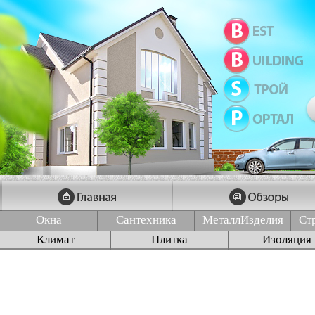
Окна
Сантехника
МеталлИзделия
Ст
Климат
Плитка
Изоляция