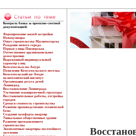
Контроль банка за проектно-сметной
документацией:
Формирование жилой застройки
Новокузнецка
Опыт строительства Магнитогорска
Рождение нового города
Первая улица Пионерская
Отечественное крупнопанельное
домостроение
Выраженный индивидуальный
характер улиц
Комсомольск-на-Амуре
Появление Комсомольского поселка
Комсомольский-на-Амуре
политехнический институт
Организация досуга детей
Ленинград
Восстановление Ленинграда
Улучшение планировочной структуры
Восстановительные работы, отстройка
городов
Сроки и стоимость строительства
Развитие производственно-технической
базы
Создание комфорта квартир
Уникальные общественные здания
Развитие промышленного
строительства
Восстано
Экономичные квартиры посемейного
заселения