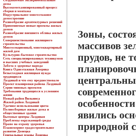
Создаваемые экспериментальные
дома
Высокомеханизированный процесс
сборки и монтажа
Индустриальное многоэтажное
домостроение
Разнообразие архитектурных решений
Применяемые новые проекты жилых
домов
Зоны, сост
Разнообразие внешнего облика жилых
домов
Совершенствование жилищного
массивов зе
строительства
Многосекционный, многоквартирный
жилой дом
прудов, не 
Культурно-бытовое строительство
Сеть специализированных техникумов
и высших учебных заведений
планировоч
Забота о здоровье народа
Книга Одноэтажная Америка
Безысходная жилищная нужда
трудящихся
центральны
Лаздинай и что ему предшествовало
Проект планировки района Лаздинай
Серии типовых проектов
современног
Требования трудящихся к условиям
жизни
Новый район Вильнюса
особенности
Жилой район Лаздинай
Удачное использование цвета
Полносборные жилые дома и
явились ос
общественные здания
Бытовые центры Лаздиная
Проблемы окружающей среды
природной 
Право на охрану здоровья
Планомерное градостроительное
развитие Донецка
Генеральные планы Донецка