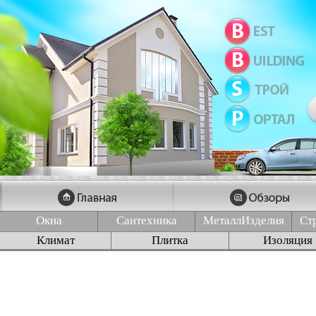
Окна
Сантехника
МеталлИзделия
Ст
Климат
Плитка
Изоляция