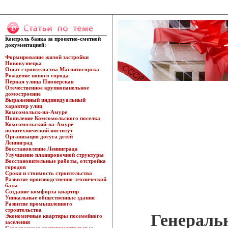
Контроль банка за проектно-сметной
документацией:
Формирование жилой застройки
Новокузнецка
Опыт строительства Магнитогорска
Рождение нового города
Первая улица Пионерская
Отечественное крупнопанельное
домостроение
Выраженный индивидуальный
характер улиц
Комсомольск-на-Амуре
Появление Комсомольского поселка
Комсомольский-на-Амуре
политехнический институт
Организация досуга детей
Ленинград
Восстановление Ленинграда
Улучшение планировочной структуры
Восстановительные работы, отстройка
городов
Сроки и стоимость строительства
Развитие производственно-технической
базы
Создание комфорта квартир
Уникальные общественные здания
Развитие промышленного
строительства
Генераль
Экономичные квартиры посемейного
заселения