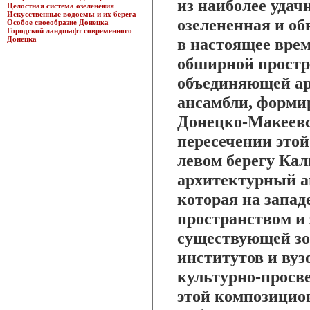
из наиболее удач
Целостная система озеленения
Искусственные водоемы и их берега
озелененная и об
Особое своеобразие Донецка
Городской ландшафт современного
Донецка
в настоящее вре
обширной простр
объединяющей ар
ансамбли, форм
Донецко-Макеевс
пересечении этой
левом берегу Ка
архитектурный а
которая на запад
пространством и з
существующей зо
институтов и вуз
культурно-просв
этой композицио