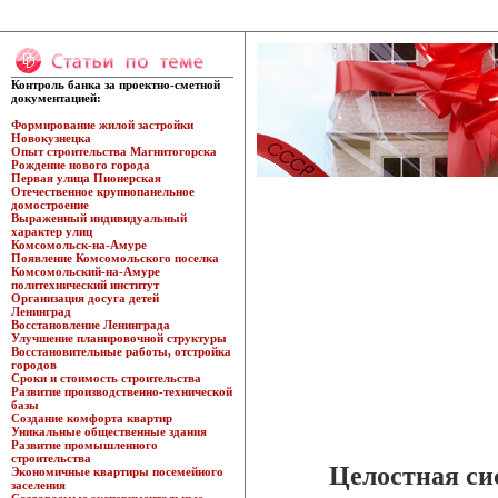
Контроль банка за проектно-сметной
документацией:
Формирование жилой застройки
Новокузнецка
Опыт строительства Магнитогорска
Рождение нового города
Первая улица Пионерская
Отечественное крупнопанельное
домостроение
Выраженный индивидуальный
характер улиц
Комсомольск-на-Амуре
Появление Комсомольского поселка
Комсомольский-на-Амуре
политехнический институт
Организация досуга детей
Ленинград
Восстановление Ленинграда
Улучшение планировочной структуры
Восстановительные работы, отстройка
городов
Сроки и стоимость строительства
Развитие производственно-технической
базы
Создание комфорта квартир
Уникальные общественные здания
Развитие промышленного
строительства
Целостная си
Экономичные квартиры посемейного
заселения