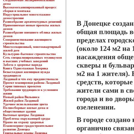
Создаваемые экспериментальные
дома
Высокомеханизированный процесс
сборки и монтажа
Индустриальное многоэтажное
домостроение
В Донецке создан
Разнообразие архитектурных решений
Применяемые новые проекты жилых
домов
общая площадь в
Разнообразие внешнего облика жилых
домов
пределах городск
Совершенствование жилищного
строительства
(около 124 м2 на 
Многосекционный, многоквартирный
жилой дом
Культурно-бытовое строительство
насаждения общег
Сеть специализированных техникумов
и высших учебных заведений
скверы и бульвар
Забота о здоровье народа
Книга Одноэтажная Америка
м2 на 1 жителя).
Безысходная жилищная нужда
трудящихся
Лаздинай и что ему предшествовало
средств, которые 
Проект планировки района Лаздинай
Серии типовых проектов
жители сами в св
Требования трудящихся к условиям
жизни
города и во двор
Новый район Вильнюса
Жилой район Лаздинай
Удачное использование цвета
озеленении.
Полносборные жилые дома и
общественные здания
Бытовые центры Лаздиная
В городе создано
Проблемы окружающей среды
Право на охрану здоровья
Планомерное градостроительное
органично связан
развитие Донецка
Генеральные планы Донецка