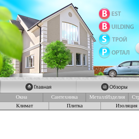
Окна
Сантехника
МеталлИзделия
Ст
Климат
Плитка
Изоляция