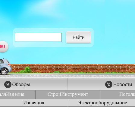
аллИзделия
СтройИнструмент
Потол
Изоляция
Электрооборудование