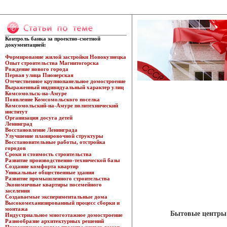
Контроль банка за проектно-сметной
документацией:
Формирование жилой застройки Новокузнецка
Опыт строительства Магнитогорска
Рождение нового города
Первая улица Пионерская
Отечественное крупнопанельное домостроение
Выраженный индивидуальный характер улиц
Комсомольск-на-Амуре
Появление Комсомольского поселка
Комсомольский-на-Амуре политехнический
институт
Организация досуга детей
Ленинград
Восстановление Ленинграда
Улучшение планировочной структуры
Восстановительные работы, отстройка
городов
Сроки и стоимость строительства
Развитие производственно-технической базы
Создание комфорта квартир
Уникальные общественные здания
Развитие промышленного строительства
Экономичные квартиры посемейного
заселения
Создаваемые экспериментальные дома
Высокомеханизированный процесс сборки и
монтажа
Бытовые центры
Индустриальное многоэтажное домостроение
Разнообразие архитектурных решений