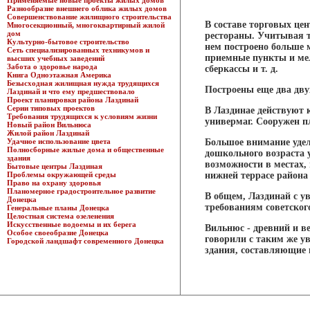
Применяемые новые проекты жилых домов
Разнообразие внешнего облика жилых домов
Совершенствование жилищного строительства
В составе торговых це
Многосекционный, многоквартирный жилой
дом
рестораны. Учитывая то
Культурно-бытовое строительство
нем построено больше 
Сеть специализированных техникумов и
приемные пункты и мел
высших учебных заведений
Забота о здоровье народа
сберкассы и т. д.
Книга Одноэтажная Америка
Безысходная жилищная нужда трудящихся
Построены еще два дву
Лаздинай и что ему предшествовало
Проект планировки района Лаздинай
Серии типовых проектов
В Лаздинае действуют 
Требования трудящихся к условиям жизни
универмаг. Сооружен п
Новый район Вильнюса
Жилой район Лаздинай
Удачное использование цвета
Большое внимание удел
Полносборные жилые дома и общественные
дошкольного возраста 
здания
возможности в местах,
Бытовые центры Лаздиная
Проблемы окружающей среды
нижней террасе района
Право на охрану здоровья
Планомерное градостроительное развитие
В общем, Лаздинай с у
Донецка
требованиям советског
Генеральные планы Донецка
Целостная система озеленения
Искусственные водоемы и их берега
Вильнюс - древний и в
Особое своеобразие Донецка
говорили с таким же у
Городской ландшафт современного Донецка
здания, составляющие 