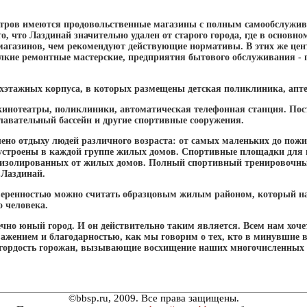
нтров имеются продовольственные магазины с полным самообслужив
, что Лаздинай значительно удален от старого города, где в основн
магазинов, чем рекомендуют действующие нормативы. В этих же цен
кие ремонтные мастерские, предприятия бытового обслуживания - 
хэтажных корпуса, в которых размещены детская поликлиника, апте
кинотеатры, поликлиники, автоматическая телефонная станция. Пос
лавательный бассейн и другие спортивные сооружения.
ено отдыху людей различного возраста: от самых маленьких до пож
устроены в каждой группе жилых домов. Спортивные площадки для 
 изолированных от жилых домов. Полный спортивный тренировочный
 Лаздинай.
веренностью можно считать образцовым жилым районом, который на
о человека.
ечно юный город. И он действительно таким является. Всем нам хоче
важением и благодарностью, как мы говорим о тех, кто в минувшие 
гордость горожан, вызывающие восхищение наших многочисленных 
©bbsp.ru, 2009. Все права защищены.