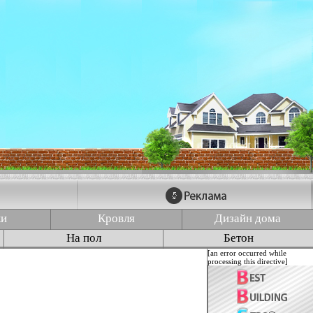
ки
Кровля
Дизайн дома
На пол
Бетон
[an error occurred while
processing this directive]