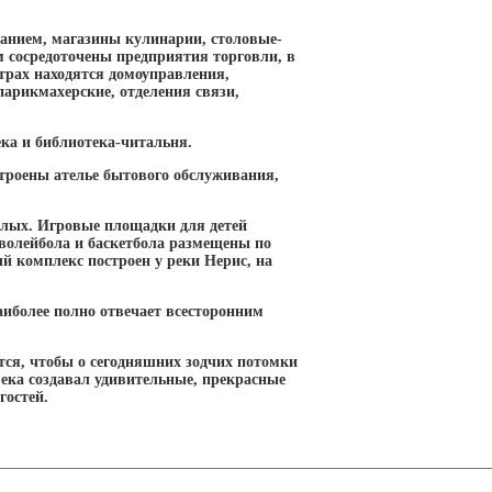
анием, магазины кулинарии, столовые-
ом сосредоточены предприятия торговли, в
трах находятся домоуправления,
парикмахерские, отделения связи,
ка и библиотека-читальня.
троены ателье бытового обслуживания,
илых. Игровые площадки для детей
волейбола и баскетбола размещены по
 комплекс построен у реки Нерис, на
иболее полно отвечает всесторонним
тся, чтобы о сегодняшних зодчих потомки
века создавал удивительные, прекрасные
гостей.