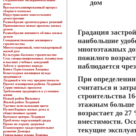
Создаваемые экспериментальные
дом
дома
Высокомеханизированный процесс
сборки и монтажа
Индустриальное многоэтажное
домостроение
Разнообразие архитектурных решений
Применяемые новые проекты жилых
домов
Градация застрой
Разнообразие внешнего облика жилых
домов
наибольшие удобс
Совершенствование жилищного
строительства
многоэтажных дом
Многосекционный, многоквартирный
жилой дом
Культурно-бытовое строительство
пожилого возраст
Сеть специализированных техникумов
и высших учебных заведений
наблюдается чре
Забота о здоровье народа
Книга Одноэтажная Америка
Безысходная жилищная нужда
трудящихся
При определении
Лаздинай и что ему предшествовало
Проект планировки района Лаздинай
считаться и затр
Серии типовых проектов
Требования трудящихся к условиям
строительства 16
жизни
Новый район Вильнюса
Жилой район Лаздинай
этажным больше н
Удачное использование цвета
Полносборные жилые дома и
возрастает до 27
общественные здания
Бытовые центры Лаздиная
вместимости. Осо
Проблемы окружающей среды
Право на охрану здоровья
Планомерное градостроительное
текущие эксплуат
развитие Донецка
Генеральные планы Донецка