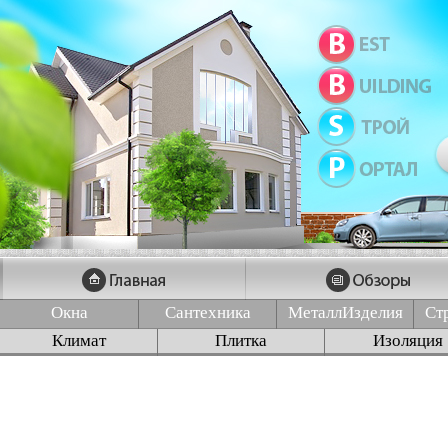
Окна
Сантехника
МеталлИзделия
Ст
Климат
Плитка
Изоляция