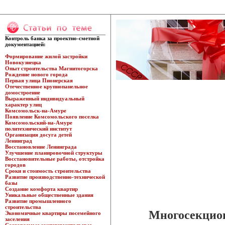
Контроль банка за проектно-сметной
документацией:
Формирование жилой застройки
Новокузнецка
Опыт строительства Магнитогорска
Рождение нового города
Первая улица Пионерская
Отечественное крупнопанельное
домостроение
Выраженный индивидуальный
характер улиц
Комсомольск-на-Амуре
Появление Комсомольского поселка
Комсомольский-на-Амуре
политехнический институт
Организация досуга детей
Ленинград
Восстановление Ленинграда
Улучшение планировочной структуры
Восстановительные работы, отстройка
городов
Сроки и стоимость строительства
Развитие производственно-технической
базы
Создание комфорта квартир
Уникальные общественные здания
Развитие промышленного
строительства
Многосекцио
Экономичные квартиры посемейного
заселения