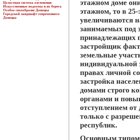
этажном доме они
Целостная система озеленения
Искусственные водоемы и их берега
этажном, то в 25
Особое своеобразие Донецка
Городской ландшафт современного
Донецка
увеличиваются на
занимаемых под 
принадлежащих го
застройщик факт
земельные участк
индивидуальной 
правах личной со
застройка насел
домами строго к
органами и повы
отступлением от
только с разреш
республик.
Основным типом 