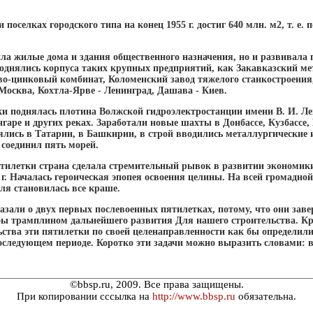
поселках городского типа на конец 1955 г. достиг 640 млн. м2, т. е. 
ила жилые дома и здания общественного назначения, но и развивала 
однялись корпуса таких крупных предприятий, как Закавказский мет
о-цинковый комбинат, Коломенский завод тяжелого станкостроения
Москва, Кохтла-Ярве - Ленинград, Дашава - Киев.
ки поднялась плотина Волжской гидроэлектростанции имени В. И. Ле
аре и других реках. Заработали новые шахты в Донбассе, Кузбассе, 
ись в Татарии, в Башкирии, в строй вводились металлургические 
 соединил пять морей.
ятилетки страна сделала стремительный рывок в развитии экономики
 г. Началась героическая эпопея освоения целины. На всей громадн
ля становилась все краше.
азали о двух первых послевоенных пятилетках, потому, что они зав
бы трамплином дальнейшего развития Для нашего строительства. Кр
ьства эти пятилетки по своей целенаправленности как бы определил
оследующем периоде. Коротко эти задачи можно выразить словами: вс
©bbsp.ru, 2009. Все права защищены.
При копировании сссылка на
http://www.bbsp.ru
обязательна.