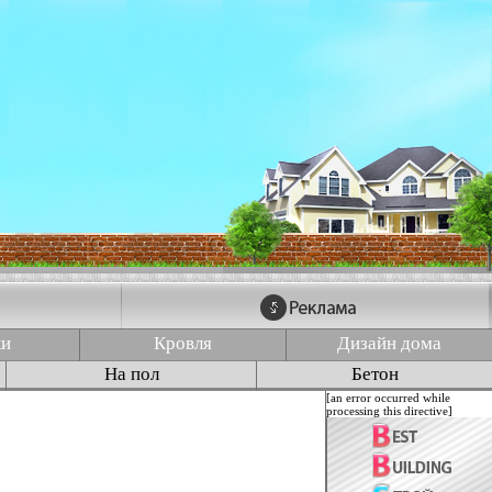
ки
Кровля
Дизайн дома
На пол
Бетон
[an error occurred while
processing this directive]