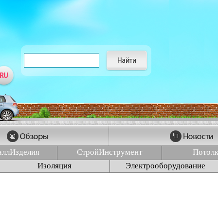
аллИзделия
СтройИнструмент
Потол
Изоляция
Электрооборудование