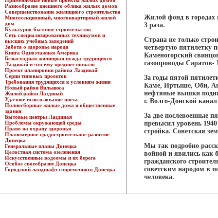
Применяемые новые проекты жилых домов
Разнообразие внешнего облика жилых домов
Совершенствование жилищного строительства
Жилой фонд в городах и 
Многосекционный, многоквартирный жилой
дом
3 раза.
Культурно-бытовое строительство
Сеть специализированных техникумов и
Страна не только стро
высших учебных заведений
Забота о здоровье народа
четвертую пятилетку п
Книга Одноэтажная Америка
Каменогорский свинцов
Безысходная жилищная нужда трудящихся
газопроводы Саратов- 
Лаздинай и что ему предшествовало
Проект планировки района Лаздинай
Серии типовых проектов
За годы пятой пятилет
Требования трудящихся к условиям жизни
Каме, Иртыше, Оби, Анг
Новый район Вильнюса
нефтяные вышки поднял
Жилой район Лаздинай
Удачное использование цвета
г. Волго-Донской канал
Полносборные жилые дома и общественные
здания
За две послевоенные п
Бытовые центры Лаздиная
Проблемы окружающей среды
превысил уровень 1940
Право на охрану здоровья
стройка. Советская зем
Планомерное градостроительное развитие
Донецка
Мы так подробно расск
Генеральные планы Донецка
Целостная система озеленения
войной и явились как 
Искусственные водоемы и их берега
гражданского строител
Особое своеобразие Донецка
советским народом в п
Городской ландшафт современного Донецка
человека.