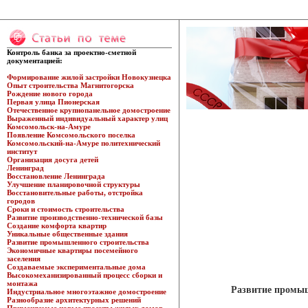
Контроль банка за проектно-сметной
документацией:
Формирование жилой застройки Новокузнецка
Опыт строительства Магнитогорска
Рождение нового города
Первая улица Пионерская
Отечественное крупнопанельное домостроение
Выраженный индивидуальный характер улиц
Комсомольск-на-Амуре
Появление Комсомольского поселка
Комсомольский-на-Амуре политехнический
институт
Организация досуга детей
Ленинград
Восстановление Ленинграда
Улучшение планировочной структуры
Восстановительные работы, отстройка
городов
Сроки и стоимость строительства
Развитие производственно-технической базы
Создание комфорта квартир
Уникальные общественные здания
Развитие промышленного строительства
Экономичные квартиры посемейного
заселения
Создаваемые экспериментальные дома
Высокомеханизированный процесс сборки и
монтажа
Развитие промыш
Индустриальное многоэтажное домостроение
Разнообразие архитектурных решений