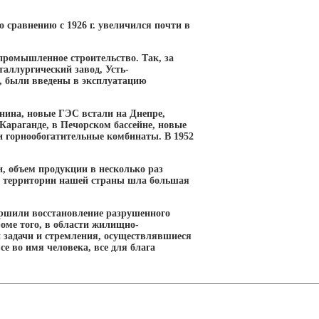
по сравнению с 1926 г. увеличился почти в
промышленное строительство. Так, за
аллургический завод, Усть-
, были введены в эксплуатацию
нина, новые ГЭС встали на Днепре,
Караганде, в Печорском бассейне, новые
и горнообогатительные комбинаты. В 1952
, объем продукции в несколько раз
ой территории нашей страны шла большая
ершили восстановление разрушенного
оме того, в области жилищно-
и задачи и стремления, осуществлявшиеся
е во имя человека, все для блага